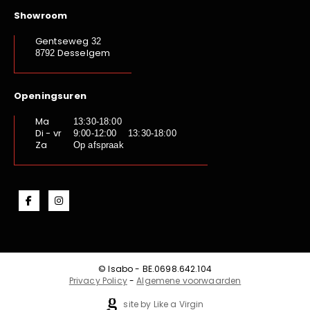
Showroom
Gentseweg
32
Desselgem
8792
Openingsuren
Ma
13:30-18:00
Di - vr
9:00-12:00 13:30-18:00
Za
Op afspraak
© Isabo - BE.0698.642.104
Privacy Policy
-
Algemene voorwaarden
site by Like a Virgin