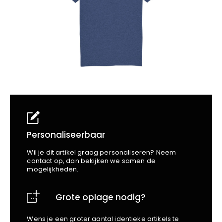
School
Business
Wellness
Kapper
Bata
Beechfield
Blakläder
Claude
Craft
CrossHatch
Designed To Work
Diadora
Dunlop
Edge Safety
Personaliseerbaar
Haix
Wil je dit artikel graag personaliseren? Neem
Harvest
contact op, dan bekijken we samen de
mogelijkheden.
Heckel
Honeywell
Grote oplage nodig?
Hydrowear
Jassz
Wens je een groter aantal identieke artikels te