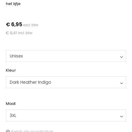
YOKO
het lijfje
€ 6,95
excl. btw
€ 8,41
incl. btw
Unisex
Kleur
Dark Heather Indigo
Maat
3XL
Bekijk de maattabel