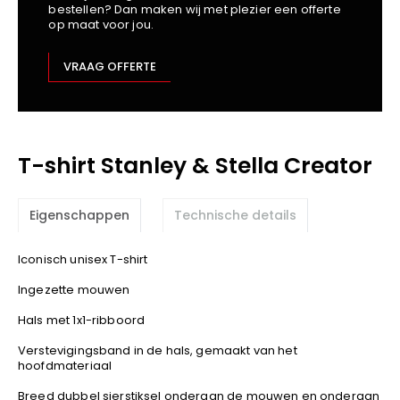
bestellen? Dan maken wij met plezier een offerte
Kariban
op maat voor jou.
Lemaitre
M-Safe
VRAAG OFFERTE
OXXA
Premier
Printer
T-shirt Stanley & Stella Creator
ProAct
Projob
Promodoro
Eigenschappen
Technische details
Result
Safety Jogger
Iconisch unisex T-shirt
Shugon
Ingezette mouwen
Sioen
Hals met 1x1-ribboord
Spiro
Verstevigingsband in de hals, gemaakt van het
Stanley/Stella
hoofdmateriaal
TowelCity
Breed dubbel sierstiksel onderaan de mouwen en onderaan