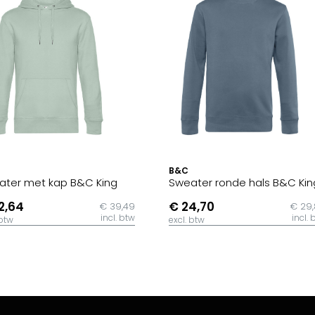
B&C
ater met kap B&C King
Sweater ronde hals B&C Kin
2,64
€ 24,70
€ 39,49
€ 29
incl. btw
incl. 
 btw
excl. btw