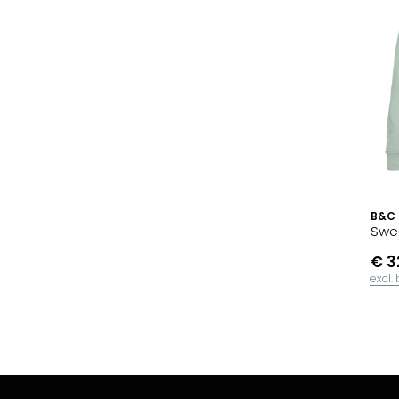
B&C
Swe
€ 3
excl.