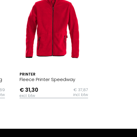
PRINTER
g
Fleece Printer Speedway
€ 31,30
,89
€ 37,87
btw
incl. btw
excl. btw