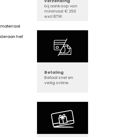
verzending
bij aankoop van
minimaal € 250
excl BTW.
dmateriaal
nderaan het
Betaling
Betaal snel en
veilig online.