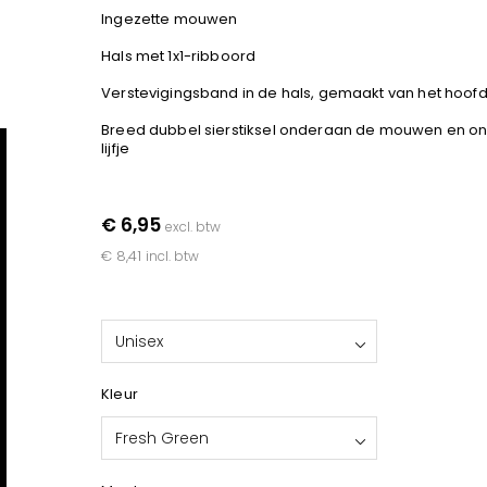
Ingezette mouwen
Hals met 1x1-ribboord
Verstevigingsband in de hals, gemaakt van het hoof
Breed dubbel sierstiksel onderaan de mouwen en o
lijfje
€ 6,95
excl. btw
€ 8,41
incl. btw
Unisex
Kleur
Fresh Green