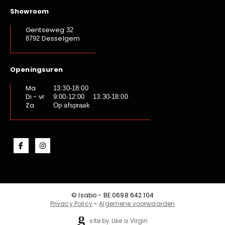
Showroom
Gentseweg
32
Desselgem
8792
Openingsuren
Ma
13:30-18:00
Di - vr
9:00-12:00 13:30-18:00
Za
Op afspraak
© Isabo - BE.0698.642.104
Privacy Policy
-
Algemene voorwaarden
site by Like a Virgin