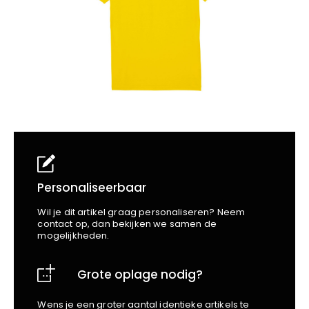
School
Business
Wellness
Kapper
Bata
Beechfield
Blakläder
Claude
Craft
CrossHatch
Designed To Work
Diadora
Dunlop
Edge Safety
Personaliseerbaar
Haix
Wil je dit artikel graag personaliseren? Neem
Harvest
contact op, dan bekijken we samen de
mogelijkheden.
Heckel
Honeywell
Grote oplage nodig?
Hydrowear
Jassz
Wens je een groter aantal identieke artikels te