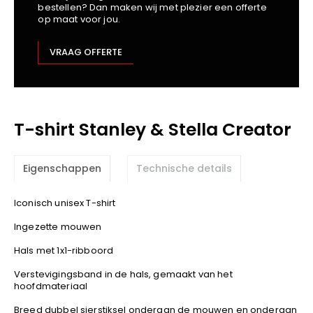
bestellen? Dan maken wij met plezier een offerte
Kariban
op maat voor jou.
Lemaitre
M-Safe
VRAAG OFFERTE
OXXA
Premier
Printer
T-shirt Stanley & Stella Creator
ProAct
Projob
Promodoro
Eigenschappen
Technische details
Result
Safety Jogger
Iconisch unisex T-shirt
Shugon
Ingezette mouwen
Sioen
Hals met 1x1-ribboord
Spiro
Verstevigingsband in de hals, gemaakt van het
Stanley/Stella
hoofdmateriaal
TowelCity
Breed dubbel sierstiksel onderaan de mouwen en onderaan