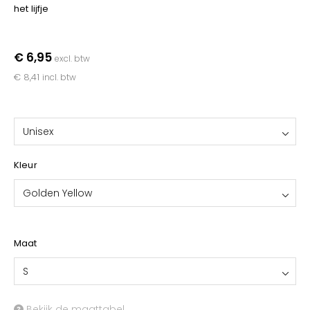
YOKO
het lijfje
€ 6,95
excl. btw
€ 8,41
incl. btw
Unisex
Kleur
Golden Yellow
Maat
S
Bekijk de maattabel