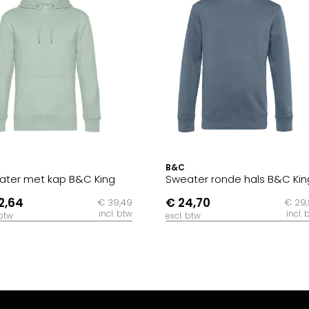
B&C
ater met kap B&C King
Sweater ronde hals B&C Kin
2,64
€ 24,70
€ 39,49
€ 29
incl. btw
incl. 
 btw
excl. btw