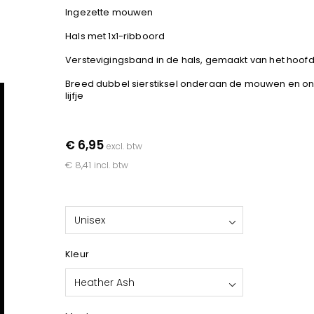
Ingezette mouwen
Hals met 1x1-ribboord
Verstevigingsband in de hals, gemaakt van het hoof
Breed dubbel sierstiksel onderaan de mouwen en o
lijfje
€ 6,95
excl. btw
€ 8,41
incl. btw
Unisex
Kleur
Heather Ash