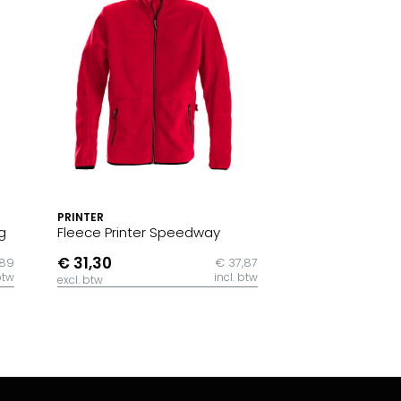
PRINTER
g
Fleece Printer Speedway
€ 31,30
,89
€ 37,87
btw
incl. btw
excl. btw