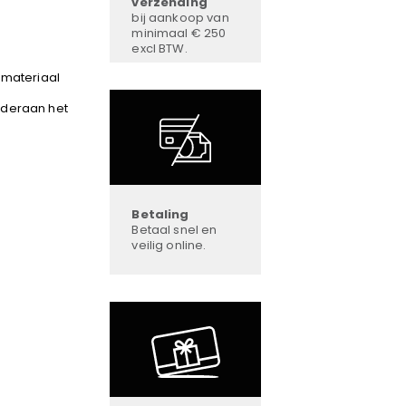
verzending
bij aankoop van
minimaal € 250
excl BTW.
dmateriaal
nderaan het
Betaling
Betaal snel en
veilig online.