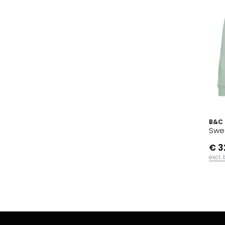
B&C
Swe
€ 3
excl.