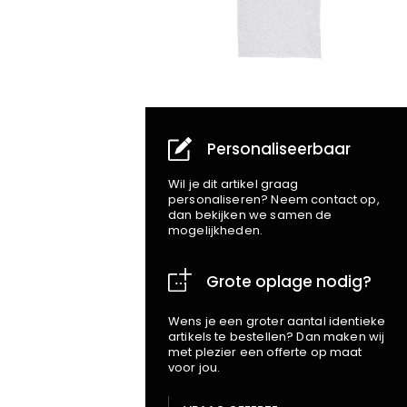
Personaliseerbaar
Wil je dit artikel graag
personaliseren? Neem contact op,
dan bekijken we samen de
mogelijkheden.
Grote oplage nodig?
Wens je een groter aantal identieke
artikels te bestellen? Dan maken wij
met plezier een offerte op maat
voor jou.