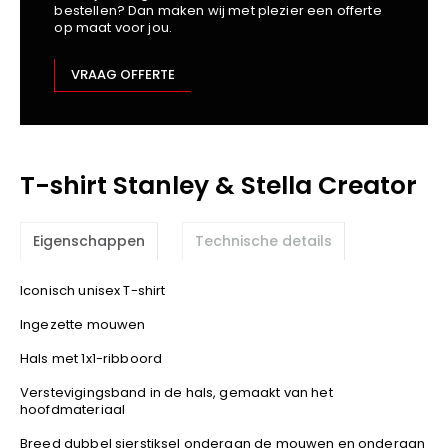
bestellen? Dan maken wij met plezier een offerte
Kariban
op maat voor jou.
Lemaitre
M-Safe
VRAAG OFFERTE
OXXA
Premier
Printer
T-shirt Stanley & Stella Creator
ProAct
Projob
Promodoro
Eigenschappen
Technische details
Result
Safety Jogger
Iconisch unisex T-shirt
Shugon
Ingezette mouwen
Sioen
Hals met 1x1-ribboord
Spiro
Verstevigingsband in de hals, gemaakt van het
Stanley/Stella
hoofdmateriaal
TowelCity
Breed dubbel sierstiksel onderaan de mouwen en onderaan