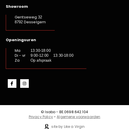
Showroom
Gentseweg
32
Desselgem
8792
Openingsuren
Ma
13:30-18:00
Di - vr
9:00-12:00 13:30-18:00
Za
Op afspraak
© Isabo - BE.0698.642.104
Privacy Policy
-
Algemene voorwaarden
site by Like a Virgin