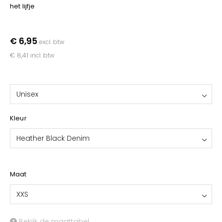
YOKO
het lijfje
€ 6,95
excl. btw
€ 8,41
incl. btw
Unisex
Kleur
Heather Black Denim
Maat
XXS
Bekijk de maattabel