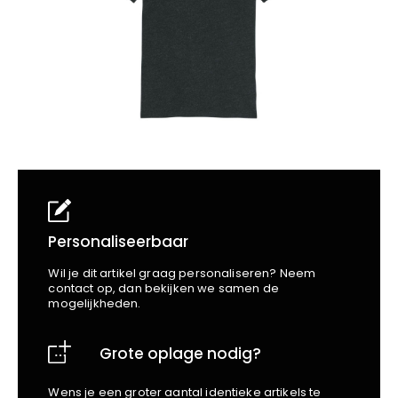
School
Business
Wellness
Kapper
Bata
Beechfield
Blakläder
Claude
Craft
CrossHatch
Designed To Work
Diadora
Dunlop
Edge Safety
Personaliseerbaar
Haix
Wil je dit artikel graag personaliseren? Neem
Harvest
contact op, dan bekijken we samen de
mogelijkheden.
Heckel
Honeywell
Grote oplage nodig?
Hydrowear
Jassz
Wens je een groter aantal identieke artikels te