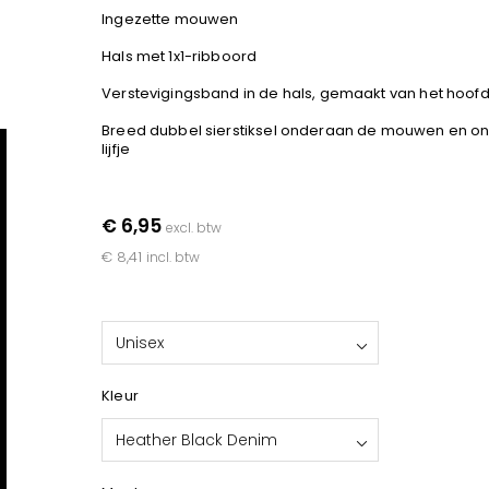
Ingezette mouwen
Hals met 1x1-ribboord
Verstevigingsband in de hals, gemaakt van het hoof
Breed dubbel sierstiksel onderaan de mouwen en o
lijfje
€ 6,95
excl. btw
€ 8,41
incl. btw
Unisex
Kleur
Heather Black Denim