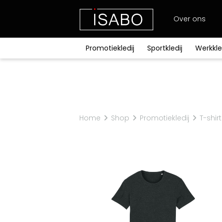
Over ons
Promotiekledij
Sportkledij
Werkkle
Promotiekledij
Sportkledij
Werkkledij
Werkschoenen
Bescherming
Relatiegeschenken
Accessoires
Merken
Exclusief bij ISABO
Stanley/Stella
T-shirts
T-shirts
T-shirts
Hoog
Lichaam
Balpennen
Riemen
Craft
Fleeces
Broeken
Fleeces
Laarzen
Ademhaling
Babykledij
Sjaals
Harvest
Bodywarmers
Sportaccessoires
Bodywarmers
Kniebeschermers
Home
Shop
Promotiekledij
T-shir
Bretelbroeken
Polyester/katoen
Flanel
Kids
School