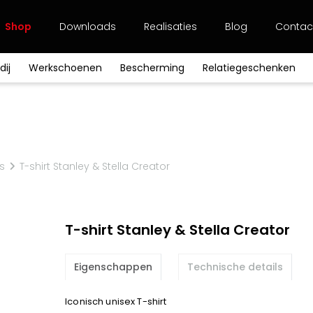
Shop
Downloads
Realisaties
Blog
Contac
dij
Werkschoenen
Bescherming
Relatiegeschenken
Alle merken
30 Seven
B&C
Babyb
Polo's
Polo's
Polo's
Laag
Oog
Clipmappen
Veters
Hoodies
Hoodies
Hoodies
Zonder veters
Hoofd
Notablokken
Mutsen
BasicLine
Bata
Beechf
Coll roulé
Schoenen
Coll roulé
Sokken
Hand
Tassen
Zakdoeken
Jassen & vesten
Sokken
Jassen & vesten
Schoenaccessoires
Beauty
Rugzakken
Claude
Craft
CrossH
Trainingsmateriaal
Broeken
Schoenbenodigdheden
Shorts
ts
T-shirt Stanley & Stella Creator
Diepvrieskledij
Regenkledij
Diadora
Dunlop
Edge S
Voeding
Multinorm
Ondergoed
Verwarmbare kledij
Harvest
Heckel
Honeyw
Horeca
Zorg
T-shirt Stanley & Stella Creator
Jassz
Kariban
Lemait
Business
Wellness
OXXA
Premier
Printer
Eigenschappen
Technische details
Projob
Promodoro
Result
Shugon
Sioen
Spiro
Iconisch unisex T-shirt
TowelCity
YOKO