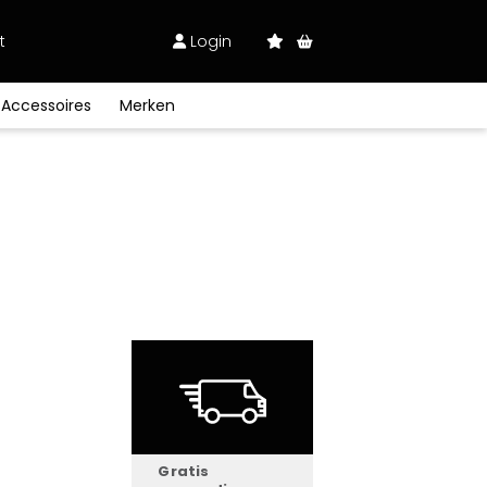
t
Login
Accessoires
Merken
ugz
BagBase
Sweaters
Sweaters
Sweaters
Sandalen
Gehoor
Plaids
Petten
ield
Blakläder
Softshells
Ondergoed
Softshells
Paraplu's
Keuken
Designed To
atch
Overalls
Work
100% katoen
afety
Haix
Signalisatie
Werkschoenen
ell
Hydrowear
Schoonmaak
re
M-Safe
Kapper
ProAct
Safety Jogger
Stanley/Stella
Gratis