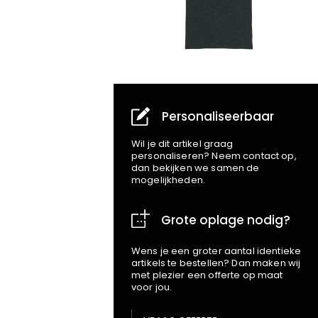
Personaliseerbaar
Wil je dit artikel graag
personaliseren? Neem contact op,
dan bekijken we samen de
mogelijkheden.
Grote oplage nodig?
Wens je een groter aantal identieke
artikels te bestellen? Dan maken wij
met plezier een offerte op maat
voor jou.