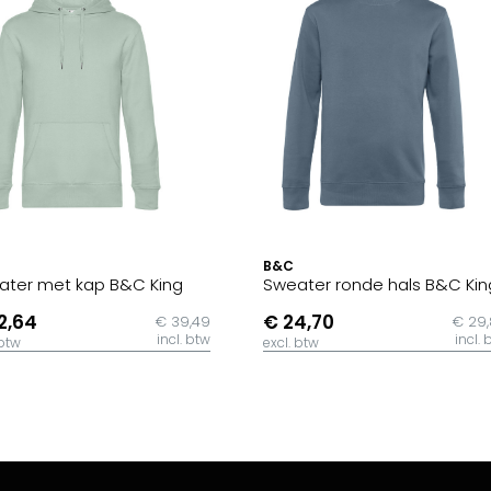
B&C
ater met kap B&C King
Sweater ronde hals B&C Kin
2,64
€ 24,70
€ 39,49
€ 29
incl. btw
incl. 
 btw
excl. btw