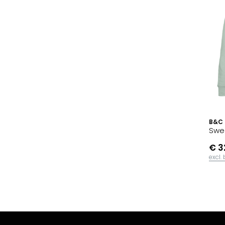
B&C
Swe
€ 3
excl.