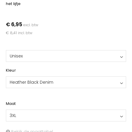
YOKO
het lijfje
€ 6,95
excl. btw
€ 8,41
incl. btw
Unisex
Kleur
Heather Black Denim
Maat
3XL
Bekijk de maattabel