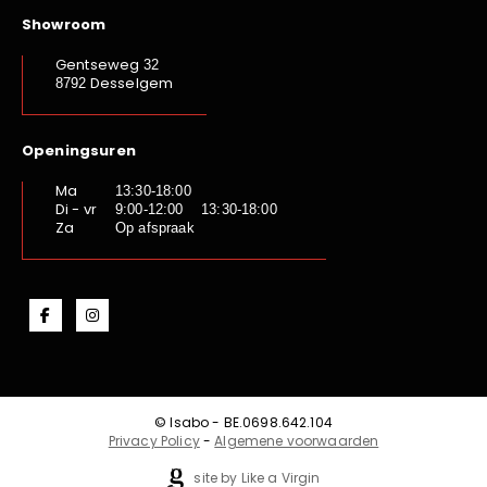
Showroom
Gentseweg
32
Desselgem
8792
Openingsuren
Ma
13:30-18:00
Di - vr
9:00-12:00 13:30-18:00
Za
Op afspraak
© Isabo - BE.0698.642.104
Privacy Policy
-
Algemene voorwaarden
site by Like a Virgin