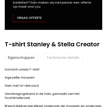
bestellen? Dan maken wij met plezier een offerte
Kariban
op maat voor jou.
Lemaitre
M-Safe
VRAAG OFFERTE
OXXA
Premier
Printer
T-shirt Stanley & Stella Creator
ProAct
Projob
Promodoro
Eigenschappen
Technische details
Result
Safety Jogger
Iconisch unisex T-shirt
Shugon
Ingezette mouwen
Sioen
Hals met 1x1-ribboord
Spiro
Verstevigingsband in de hals, gemaakt van het
Stanley/Stella
hoofdmateriaal
TowelCity
Breed dubbel sierstiksel onderaan de mouwen en onderaan