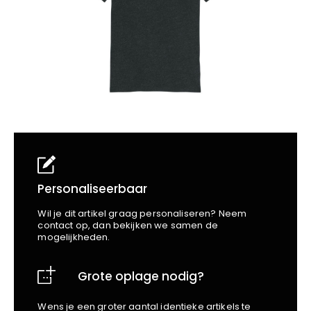
School
Business
Wellness
Kapper
Bata
Beechfield
Blakläder
Claude
Craft
CrossHatch
Designed To Work
Diadora
Dunlop
Edge Safety
Personaliseerbaar
Haix
Wil je dit artikel graag personaliseren? Neem
Harvest
contact op, dan bekijken we samen de
mogelijkheden.
Heckel
Honeywell
Grote oplage nodig?
Hydrowear
Jassz
Wens je een groter aantal identieke artikels te