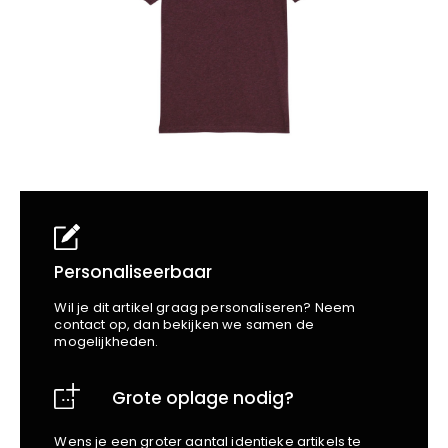
School
Business
Wellness
Kapper
Bata
Beechfield
Blakläder
Claude
Craft
CrossHatch
Designed To Work
Diadora
Dunlop
Edge Safety
Personaliseerbaar
Haix
Wil je dit artikel graag personaliseren? Neem
Harvest
contact op, dan bekijken we samen de
mogelijkheden.
Heckel
Honeywell
Grote oplage nodig?
Hydrowear
Jassz
Wens je een groter aantal identieke artikels te