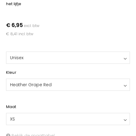
YOKO
het lijfje
€ 6,95
excl. btw
€ 8,41
incl. btw
Unisex
Kleur
Heather Grape Red
Maat
XS
Bekijk de maattabel