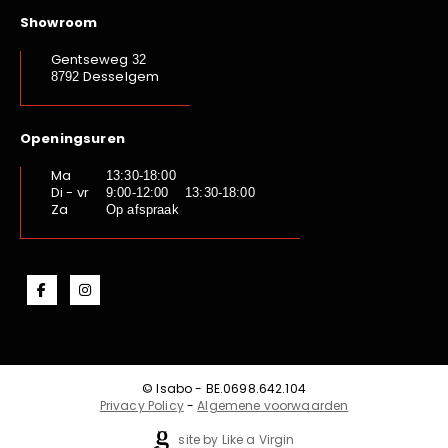
Showroom
Gentseweg
32
Desselgem
8792
Openingsuren
Ma
13:30-18:00
Di - vr
9:00-12:00 13:30-18:00
Za
Op afspraak
© Isabo - BE.0698.642.104
Privacy Policy
-
Algemene voorwaarden
site by Like a Virgin