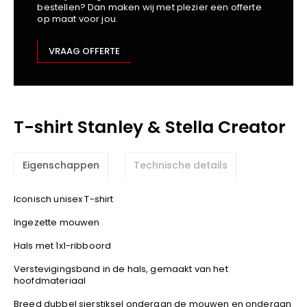
bestellen? Dan maken wij met plezier een offerte
Kariban
op maat voor jou.
Lemaitre
M-Safe
VRAAG OFFERTE
OXXA
Premier
Printer
T-shirt Stanley & Stella Creator
ProAct
Projob
Promodoro
Eigenschappen
Technische details
Result
Safety Jogger
Iconisch unisex T-shirt
Shugon
Ingezette mouwen
Sioen
Hals met 1x1-ribboord
Spiro
Verstevigingsband in de hals, gemaakt van het
Stanley/Stella
hoofdmateriaal
TowelCity
Breed dubbel sierstiksel onderaan de mouwen en onderaan