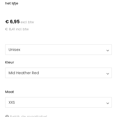
YOKO
het lijfje
€ 6,95
excl. btw
€ 8,41
incl. btw
Unisex
Kleur
Mid Heather Red
Maat
XXS
Bekijk de maattabel