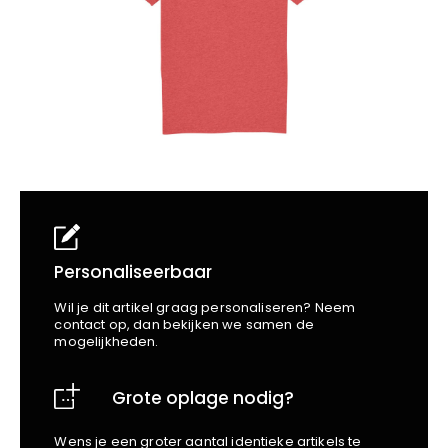
School
Business
Wellness
Kapper
Bata
Beechfield
Blakläder
Claude
Craft
CrossHatch
Designed To Work
Diadora
Dunlop
Edge Safety
Personaliseerbaar
Haix
Wil je dit artikel graag personaliseren? Neem
Harvest
contact op, dan bekijken we samen de
mogelijkheden.
Heckel
Honeywell
Grote oplage nodig?
Hydrowear
Jassz
Wens je een groter aantal identieke artikels te