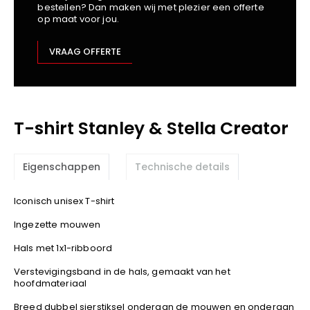
bestellen? Dan maken wij met plezier een offerte
Kariban
op maat voor jou.
Lemaitre
M-Safe
VRAAG OFFERTE
OXXA
Premier
Printer
T-shirt Stanley & Stella Creator
ProAct
Projob
Promodoro
Eigenschappen
Technische details
Result
Safety Jogger
Iconisch unisex T-shirt
Shugon
Ingezette mouwen
Sioen
Hals met 1x1-ribboord
Spiro
Verstevigingsband in de hals, gemaakt van het
Stanley/Stella
hoofdmateriaal
TowelCity
Breed dubbel sierstiksel onderaan de mouwen en onderaan