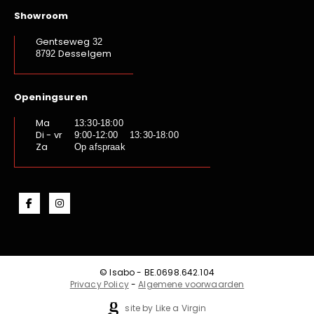
Showroom
Gentseweg
32
Desselgem
8792
Openingsuren
Ma
13:30-18:00
Di - vr
9:00-12:00 13:30-18:00
Za
Op afspraak
© Isabo - BE.0698.642.104
Privacy Policy
-
Algemene voorwaarden
site by Like a Virgin