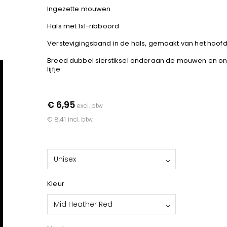
Ingezette mouwen
Hals met 1x1-ribboord
Verstevigingsband in de hals, gemaakt van het hoof
Breed dubbel sierstiksel onderaan de mouwen en o
lijfje
€ 6,95
excl. btw
€ 8,41
incl. btw
Unisex
Kleur
Mid Heather Red