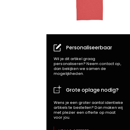
Personaliseerbaar
Wil je dit artikel graag
personaliseren? Neem contact op,
dan bekijken we samen de
mogelijkheden.
Grote oplage nodig?
Wens je een groter aantal identieke
artikels te bestellen? Dan maken wij
met plezier een offerte op maat
voor jou.