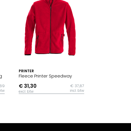
PRINTER
g
Fleece Printer Speedway
€ 31,30
,89
€ 37,87
btw
incl. btw
excl. btw