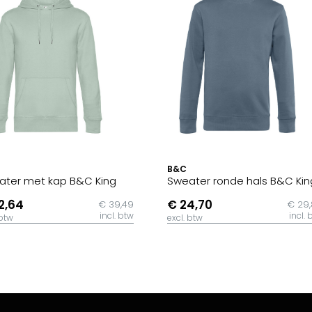
B&C
ater met kap B&C King
Sweater ronde hals B&C Kin
2,64
€ 24,70
€ 39,49
€ 29
incl. btw
incl. 
 btw
excl. btw