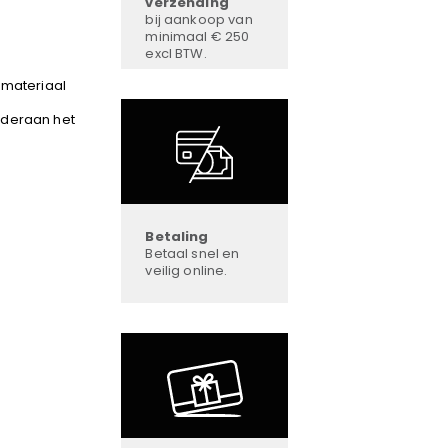
verzending
bij aankoop van
minimaal € 250
excl BTW.
dmateriaal
nderaan het
Betaling
Betaal snel en
veilig online.