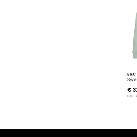
B&C
Swe
€ 3
excl.