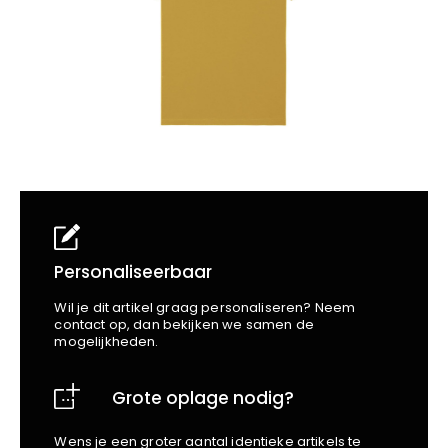
School
Business
Wellness
Kapper
Bata
Beechfield
Blakläder
Claude
Craft
CrossHatch
Designed To Work
Diadora
Dunlop
Edge Safety
Personaliseerbaar
Haix
Wil je dit artikel graag personaliseren? Neem
Harvest
contact op, dan bekijken we samen de
mogelijkheden.
Heckel
Honeywell
Grote oplage nodig?
Hydrowear
Jassz
Wens je een groter aantal identieke artikels te