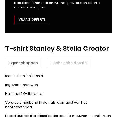
bestellen? Dan maken wij met plezier een offerte
Kariban
op maat voor jou.
Lemaitre
M-Safe
VRAAG OFFERTE
OXXA
Premier
Printer
T-shirt Stanley & Stella Creator
ProAct
Projob
Promodoro
Eigenschappen
Technische details
Result
Safety Jogger
Iconisch unisex T-shirt
Shugon
Ingezette mouwen
Sioen
Hals met 1x1-ribboord
Spiro
Verstevigingsband in de hals, gemaakt van het
Stanley/Stella
hoofdmateriaal
TowelCity
Breed dubbel sierstiksel onderaan de mouwen en onderaan