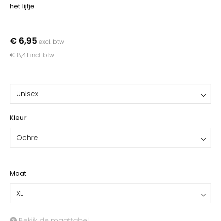
YOKO
het lijfje
€ 6,95
excl. btw
€ 8,41
incl. btw
Unisex
Kleur
Ochre
Maat
XL
Bekijk de maattabel