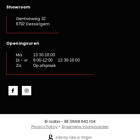
Showroom
Gentseweg
32
Desselgem
8792
Openingsuren
Ma
13:30-18:00
Di - vr
9:00-12:00 13:30-18:00
Za
Op afspraak
© Isabo - BE.0698.642.104
Privacy Policy
-
Algemene voorwaarden
site by Like a Virgin