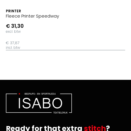
PRINTER
Fleece Printer Speedway
€ 31,30
excl. btw
€ 37,87
incl. btw
Ready for that extra
stitch
?