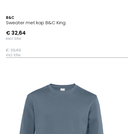
B&C
Sweater met kap B&C King
€ 32,64
excl. btw
€ 39,49
incl. btw