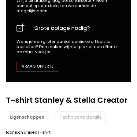
Wil je dit artikel graag personaliseren? Neem
School
Business
Wellness
Kapper
contact op, dan bekijken we samen de
Bata
mogelijkheden.
Beechfield
Blakläder
Grote oplage nodig?
Claude
Craft
Wens je een groter aantal identieke artikels te
bestellen? Dan maken wij met plezier een offerte
CrossHatch
op maat voor jou.
Designed To Work
Diadora
VRAAG OFFERTE
Dunlop
Edge Safety
Haix
T-shirt Stanley & Stella Creator
Harvest
Heckel
Honeywell
Eigenschappen
Technische details
Hydrowear
Iconisch unisex T-shirt
Jassz