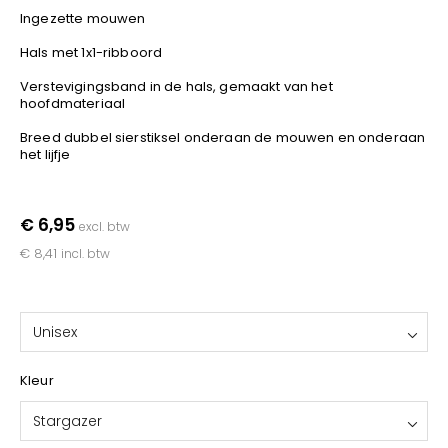
Kariban
Ingezette mouwen
Lemaitre
Hals met 1x1-ribboord
M-Safe
Verstevigingsband in de hals, gemaakt van het
OXXA
hoofdmateriaal
Premier
Breed dubbel sierstiksel onderaan de mouwen en onderaan
Printer
het lijfje
ProAct
Projob
€ 6,95
excl. btw
Promodoro
€ 8,41
incl. btw
Result
Safety Jogger
Shugon
Unisex
Sioen
Spiro
Kleur
Stanley/Stella
Stargazer
TowelCity