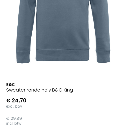
B&C
Sweater ronde hals B&C King
€ 24,70
excl. btw
€ 29,89
incl. btw