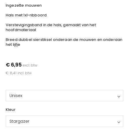
Kariban
Ingezette mouwen
Lemaitre
Hals met 1x1-ribboord
M-Safe
Verstevigingsband in de hals, gemaakt van het
OXXA
hoofdmateriaal
Premier
Breed dubbel sierstiksel onderaan de mouwen en onderaan
Printer
het lijfje
ProAct
Projob
€ 6,95
excl. btw
Promodoro
€ 8,41
incl. btw
Result
Safety Jogger
Shugon
Unisex
Sioen
Spiro
Kleur
Stanley/Stella
Stargazer
TowelCity