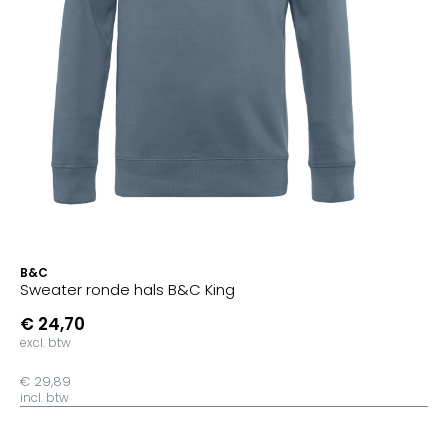
B&C
Sweater ronde hals B&C King
€ 24,70
excl. btw
€ 29,89
incl. btw