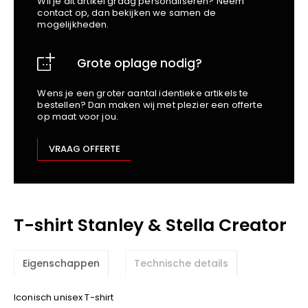
Wil je dit artikel graag personaliseren? Neem
School
Business
Wellness
Kapper
contact op, dan bekijken we samen de
Bata
mogelijkheden.
Beechfield
Blakläder
Grote oplage nodig?
Claude
Craft
Wens je een groter aantal identieke artikels te
bestellen? Dan maken wij met plezier een offerte
CrossHatch
op maat voor jou.
Designed To Work
Diadora
VRAAG OFFERTE
Dunlop
Edge Safety
Haix
T-shirt Stanley & Stella Creator
Harvest
Heckel
Honeywell
Eigenschappen
Technische details
Hydrowear
Iconisch unisex T-shirt
Jassz