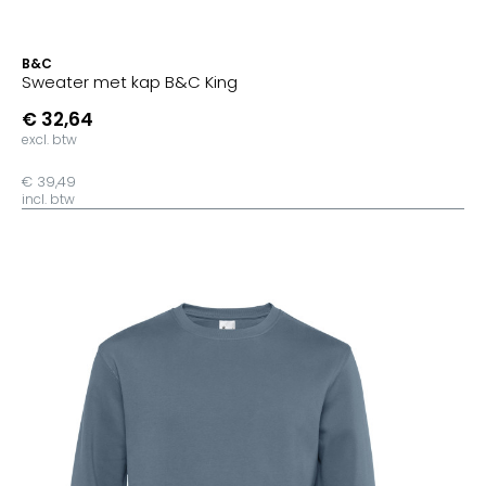
B&C
Sweater met kap B&C King
€ 32,64
excl. btw
€ 39,49
incl. btw