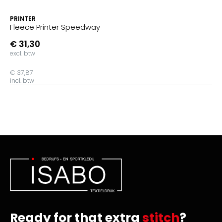
PRINTER
Fleece Printer Speedway
€ 31,30
excl. btw
€ 37,87
incl. btw
Ready for that extra
stitch
?