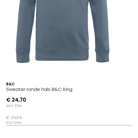
B&C
Sweater ronde hals B&C King
€ 24,70
excl. btw
€ 29,89
incl. btw