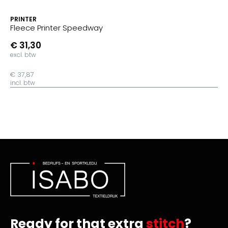
PRINTER
Fleece Printer Speedway
€ 31,30
excl. btw
€ 37,87
incl. btw
Ready for that extra
stitch
?