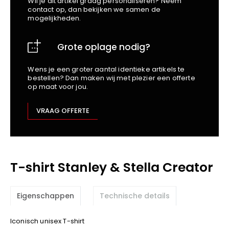
Wil je dit artikel graag personaliseren? Neem
School
Business
Wellness
Kapper
contact op, dan bekijken we samen de
Bata
mogelijkheden.
Beechfield
Blakläder
Grote oplage nodig?
Claude
Craft
Wens je een groter aantal identieke artikels te
bestellen? Dan maken wij met plezier een offerte
CrossHatch
op maat voor jou.
Designed To Work
Diadora
VRAAG OFFERTE
Dunlop
Edge Safety
Haix
T-shirt Stanley & Stella Creator
Harvest
Heckel
Honeywell
Eigenschappen
Technische details
Hydrowear
Iconisch unisex T-shirt
Jassz