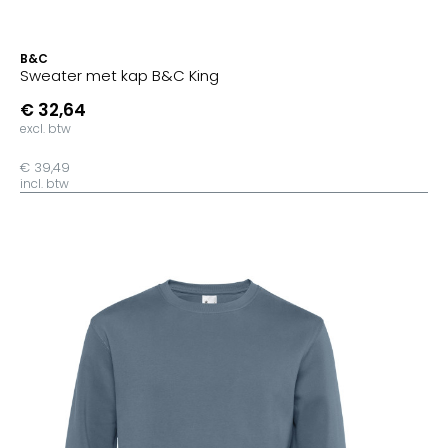
B&C
Sweater met kap B&C King
€ 32,64
excl. btw
€ 39,49
incl. btw