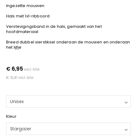
Kariban
Ingezette mouwen
Lemaitre
Hals met 1x1-ribboord
M-Safe
Verstevigingsband in de hals, gemaakt van het
OXXA
hoofdmateriaal
Premier
Breed dubbel sierstiksel onderaan de mouwen en onderaan
Printer
het lijfje
ProAct
Projob
€ 6,95
excl. btw
Promodoro
€ 8,41
incl. btw
Result
Safety Jogger
Shugon
Unisex
Sioen
Spiro
Kleur
Stanley/Stella
Stargazer
TowelCity