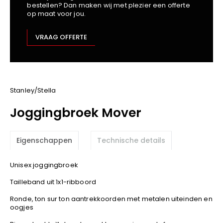
bestellen? Dan maken wij met plezier een offerte
Kariban
op maat voor jou.
Lemaitre
M-Safe
VRAAG OFFERTE
OXXA
Premier
Printer
ProAct
Stanley/Stella
Projob
Joggingbroek Mover
Promodoro
Result
Eigenschappen
Technische details
Safety Jogger
Shugon
Unisex joggingbroek
Sioen
Tailleband uit 1x1-ribboord
Spiro
Ronde, ton sur ton aantrekkoorden met metalen uiteinden en
Stanley/Stella
oogjes
TowelCity