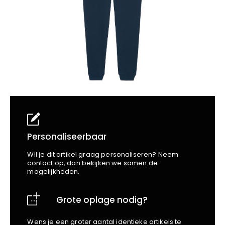
School
Business
Wellness
Kapper
Bata
Beechfield
Blakläder
Claude
Craft
CrossHatch
Designed To Work
Diadora
Dunlop
Edge Safety
Personaliseerbaar
Haix
Wil je dit artikel graag personaliseren? Neem
Harvest
contact op, dan bekijken we samen de
mogelijkheden.
Heckel
Honeywell
Grote oplage nodig?
Hydrowear
Jassz
Wens je een groter aantal identieke artikels te