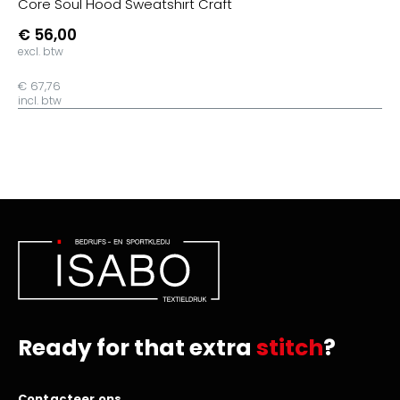
Core Soul Hood Sweatshirt Craft
€ 56,00
excl. btw
€ 67,76
incl. btw
Ready for that extra
stitch
?
Contacteer ons