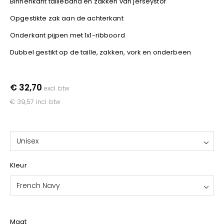
Binnenkant tailleband en zakken van jerseystof
YOKO
Opgestikte zak aan de achterkant
Onderkant pijpen met 1x1-ribboord
Dubbel gestikt op de taille, zakken, vork en onderbeen
€ 32,70
excl. btw
€ 39,57
incl. btw
Unisex
Kleur
French Navy
Maat