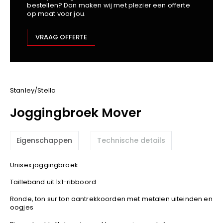
bestellen? Dan maken wij met plezier een offerte
Kariban
op maat voor jou.
Lemaitre
M-Safe
VRAAG OFFERTE
OXXA
Premier
Printer
ProAct
Stanley/Stella
Projob
Joggingbroek Mover
Promodoro
Result
Eigenschappen
Technische details
Safety Jogger
Shugon
Unisex joggingbroek
Sioen
Tailleband uit 1x1-ribboord
Spiro
Ronde, ton sur ton aantrekkoorden met metalen uiteinden en
Stanley/Stella
oogjes
TowelCity