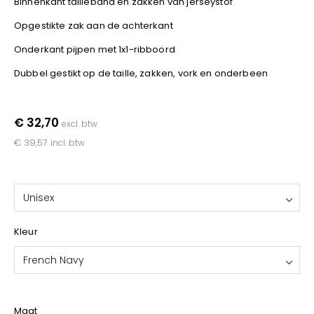
Binnenkant tailleband en zakken van jerseystof
YOKO
Opgestikte zak aan de achterkant
Onderkant pijpen met 1x1-ribboord
Dubbel gestikt op de taille, zakken, vork en onderbeen
€ 32,70
excl. btw
€ 39,57
incl. btw
Unisex
Kleur
French Navy
Maat