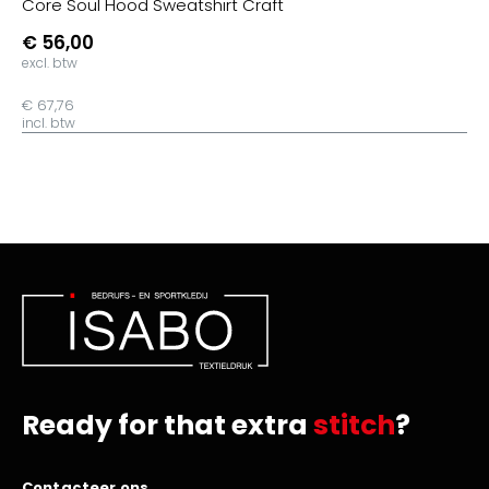
Core Soul Hood Sweatshirt Craft
€ 56,00
excl. btw
€ 67,76
incl. btw
Ready for that extra
stitch
?
Contacteer ons