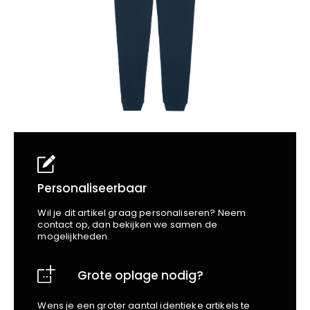
School
Business
Wellness
Kapper
Bata
Beechfield
Blakläder
Claude
Craft
CrossHatch
Designed To Work
Diadora
Dunlop
Edge Safety
Personaliseerbaar
Haix
Wil je dit artikel graag personaliseren? Neem
Harvest
contact op, dan bekijken we samen de
mogelijkheden.
Heckel
Honeywell
Grote oplage nodig?
Hydrowear
Jassz
Wens je een groter aantal identieke artikels te