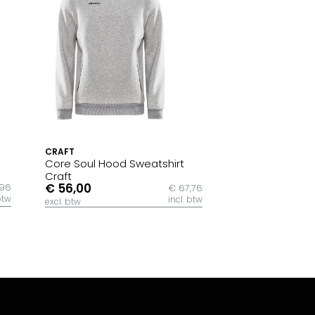
CRAFT
Core Soul Hood Sweatshirt
Craft
€ 56,00
,96
€ 67,76
btw
incl. btw
excl. btw