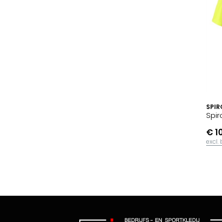
SPIR
Spir
€ 1
excl.