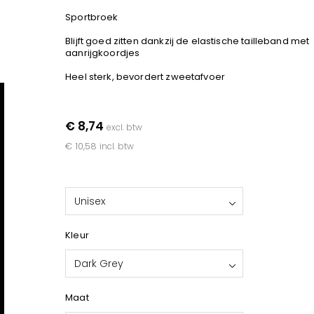
Sportbroek
Blijft goed zitten dankzij de elastische tailleband met
aanrijgkoordjes
Heel sterk, bevordert zweetafvoer
€ 8,74
excl. btw
€ 10,58
incl. btw
Unisex
Kleur
Dark Grey
Maat