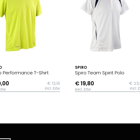
O
SPIRO
o Performance T-Shirt
Spiro Team Spirit Polo
0,00
€ 19,80
€ 12,10
€ 23
incl. btw
incl. 
 btw
excl. btw