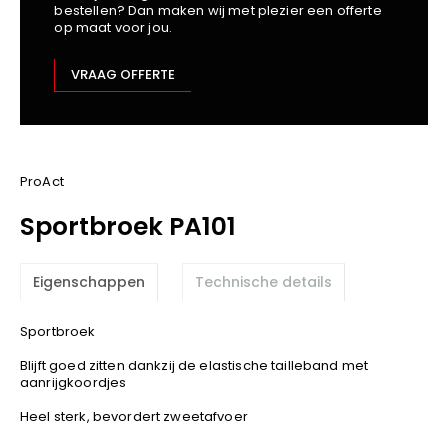
bestellen? Dan maken wij met plezier een offerte
Kariban
op maat voor jou.
Lemaitre
M-Safe
VRAAG OFFERTE
OXXA
Premier
Printer
ProAct
ProAct
Projob
Sportbroek PA101
Promodoro
Result
Eigenschappen
Technische details
Safety Jogger
Shugon
Sportbroek
Sioen
Blijft goed zitten dankzij de elastische tailleband met
Spiro
aanrijgkoordjes
Stanley/Stella
Heel sterk, bevordert zweetafvoer
TowelCity