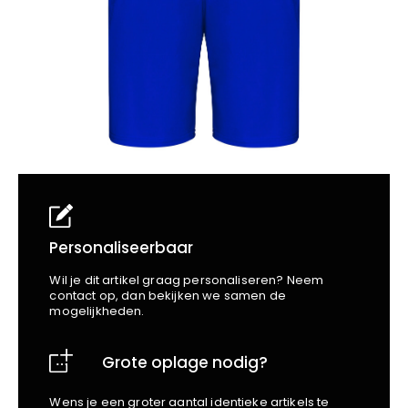
School
Business
Wellness
Kapper
Bata
Beechfield
Blakläder
Claude
Craft
CrossHatch
Designed To Work
Diadora
Dunlop
Edge Safety
Personaliseerbaar
Haix
Wil je dit artikel graag personaliseren? Neem
Harvest
contact op, dan bekijken we samen de
mogelijkheden.
Heckel
Honeywell
Grote oplage nodig?
Hydrowear
Jassz
Wens je een groter aantal identieke artikels te