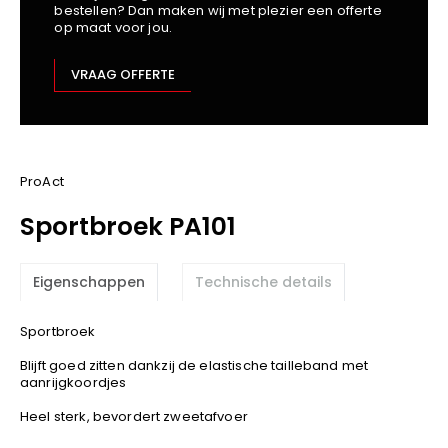
bestellen? Dan maken wij met plezier een offerte
Kariban
op maat voor jou.
Lemaitre
M-Safe
VRAAG OFFERTE
OXXA
Premier
Printer
ProAct
ProAct
Projob
Sportbroek PA101
Promodoro
Result
Eigenschappen
Technische details
Safety Jogger
Shugon
Sportbroek
Sioen
Blijft goed zitten dankzij de elastische tailleband met
Spiro
aanrijgkoordjes
Stanley/Stella
Heel sterk, bevordert zweetafvoer
TowelCity