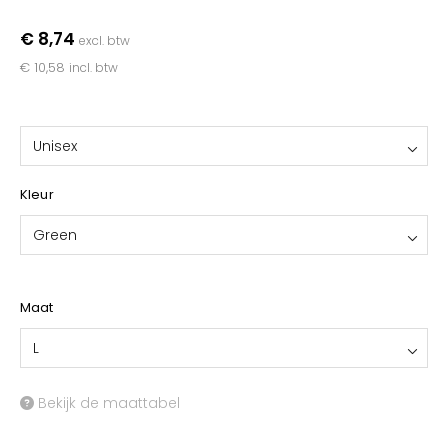
YOKO
€ 8,74
excl. btw
€ 10,58
incl. btw
Unisex
Kleur
Green
Maat
L
Bekijk de maattabel