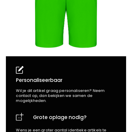
School
Business
Wellness
Kapper
Bata
Beechfield
Blakläder
Claude
Craft
CrossHatch
Designed To Work
Diadora
Dunlop
Edge Safety
Personaliseerbaar
Haix
Wil je dit artikel graag personaliseren? Neem
Harvest
contact op, dan bekijken we samen de
mogelijkheden.
Heckel
Honeywell
Grote oplage nodig?
Hydrowear
Jassz
Wens je een groter aantal identieke artikels te