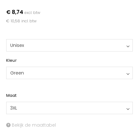
YOKO
€ 8,74
excl. btw
€ 10,58
incl. btw
Unisex
Kleur
Green
Maat
3XL
Bekijk de maattabel