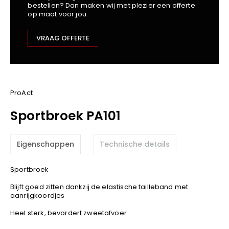
bestellen? Dan maken wij met plezier een offerte
Kariban
op maat voor jou.
Lemaitre
M-Safe
VRAAG OFFERTE
OXXA
Premier
Printer
ProAct
ProAct
Projob
Sportbroek PA101
Promodoro
Result
Eigenschappen
Technische details
Safety Jogger
Shugon
Sportbroek
Sioen
Blijft goed zitten dankzij de elastische tailleband met
Spiro
aanrijgkoordjes
Stanley/Stella
Heel sterk, bevordert zweetafvoer
TowelCity