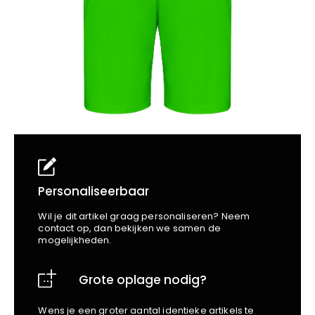
School
Business
Wellness
Kapper
Bata
Beechfield
Blakläder
Claude
Craft
CrossHatch
Designed To Work
Diadora
Dunlop
Edge Safety
Personaliseerbaar
Haix
Wil je dit artikel graag personaliseren? Neem
Harvest
contact op, dan bekijken we samen de
mogelijkheden.
Heckel
Honeywell
Grote oplage nodig?
Hydrowear
Jassz
Wens je een groter aantal identieke artikels te