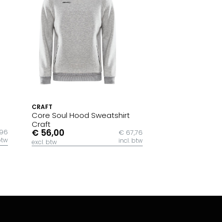
CRAFT
Core Soul Hood Sweatshirt
Craft
€ 56,00
,96
€ 67,76
btw
incl. btw
excl. btw