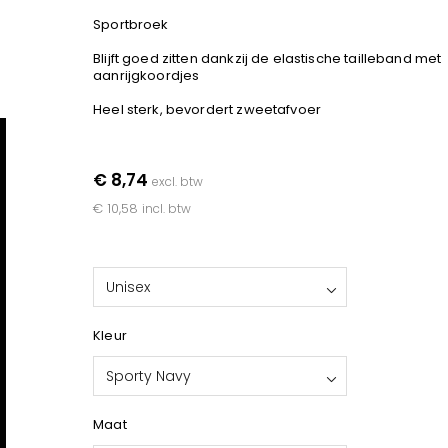
Sportbroek
Blijft goed zitten dankzij de elastische tailleband met
aanrijgkoordjes
Heel sterk, bevordert zweetafvoer
€ 8,74
excl. btw
€ 10,58
incl. btw
Unisex
Kleur
Sporty Navy
Maat