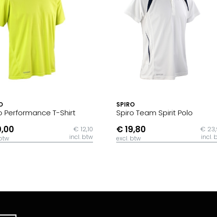
O
SPIRO
o Performance T-Shirt
Spiro Team Spirit Polo
0,00
€ 19,80
€ 12,10
€ 23
incl. btw
incl. 
 btw
excl. btw