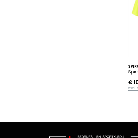
SPIR
Spir
€ 1
excl.