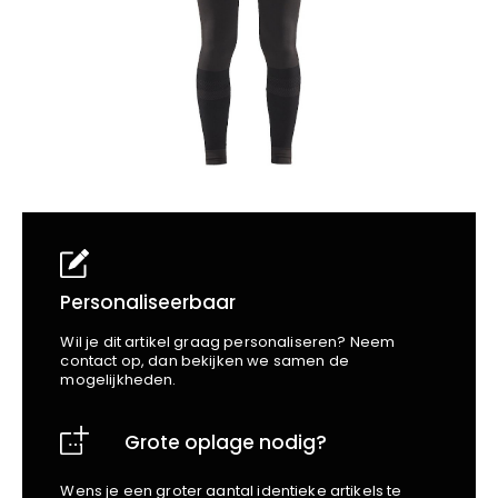
School
Business
Wellness
Kapper
Bata
Beechfield
Blakläder
Claude
Craft
CrossHatch
Designed To Work
Diadora
Dunlop
Edge Safety
Personaliseerbaar
Haix
Wil je dit artikel graag personaliseren? Neem
Harvest
contact op, dan bekijken we samen de
mogelijkheden.
Heckel
Honeywell
Grote oplage nodig?
Hydrowear
Jassz
Wens je een groter aantal identieke artikels te