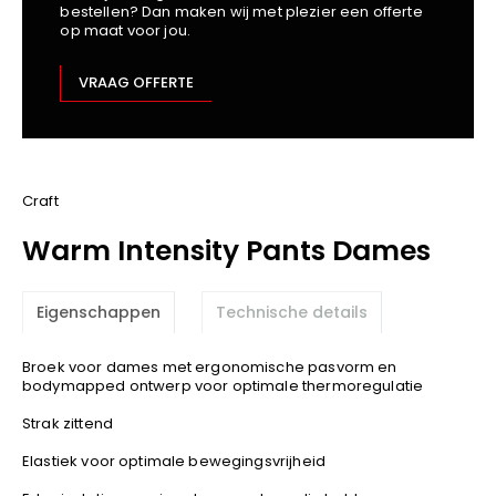
bestellen? Dan maken wij met plezier een offerte
Kariban
op maat voor jou.
Lemaitre
M-Safe
VRAAG OFFERTE
OXXA
Premier
Printer
ProAct
Craft
Projob
Warm Intensity Pants Dames
Promodoro
Result
Eigenschappen
Technische details
Safety Jogger
Shugon
Broek voor dames met ergonomische pasvorm en
Sioen
bodymapped ontwerp voor optimale thermoregulatie
Spiro
Strak zittend
Stanley/Stella
Elastiek voor optimale bewegingsvrijheid
TowelCity