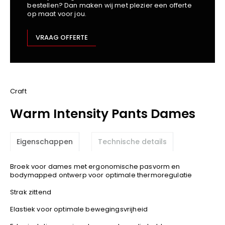
bestellen? Dan maken wij met plezier een offerte
Kariban
op maat voor jou.
Lemaitre
M-Safe
VRAAG OFFERTE
OXXA
Premier
Printer
ProAct
Craft
Projob
Warm Intensity Pants Dames
Promodoro
Result
Eigenschappen
Technische details
Safety Jogger
Shugon
Broek voor dames met ergonomische pasvorm en
Sioen
bodymapped ontwerp voor optimale thermoregulatie
Spiro
Strak zittend
Stanley/Stella
Elastiek voor optimale bewegingsvrijheid
TowelCity