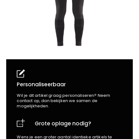
School
Business
Wellness
Kapper
Bata
Beechfield
Blakläder
Claude
Craft
CrossHatch
Designed To Work
Diadora
Dunlop
Edge Safety
Personaliseerbaar
Haix
Wil je dit artikel graag personaliseren? Neem
Harvest
contact op, dan bekijken we samen de
mogelijkheden.
Heckel
Honeywell
Grote oplage nodig?
Hydrowear
Jassz
Wens je een groter aantal identieke artikels te