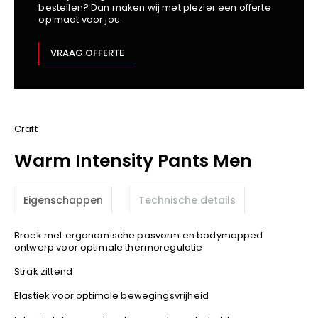
bestellen? Dan maken wij met plezier een offerte
Kariban
op maat voor jou.
Lemaitre
M-Safe
VRAAG OFFERTE
OXXA
Premier
Printer
ProAct
Craft
Projob
Warm Intensity Pants Men
Promodoro
Result
Eigenschappen
Technische details
Safety Jogger
Shugon
Broek met ergonomische pasvorm en bodymapped
Sioen
ontwerp voor optimale thermoregulatie
Spiro
Strak zittend
Stanley/Stella
Elastiek voor optimale bewegingsvrijheid
TowelCity