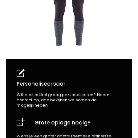
School
Business
Wellness
Kapper
Bata
Beechfield
Blakläder
Claude
Craft
CrossHatch
Designed To Work
Diadora
Dunlop
Edge Safety
Personaliseerbaar
Haix
Wil je dit artikel graag personaliseren? Neem
Harvest
contact op, dan bekijken we samen de
mogelijkheden.
Heckel
Honeywell
Grote oplage nodig?
Hydrowear
Jassz
Wens je een groter aantal identieke artikels te