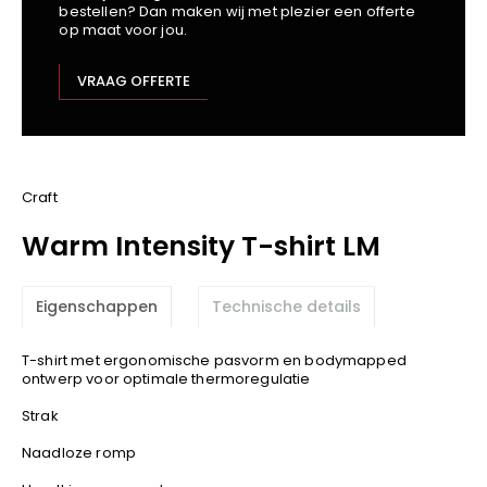
bestellen? Dan maken wij met plezier een offerte
Kariban
op maat voor jou.
Lemaitre
M-Safe
VRAAG OFFERTE
OXXA
Premier
Printer
ProAct
Craft
Projob
Warm Intensity T-shirt LM
Promodoro
Result
Eigenschappen
Technische details
Safety Jogger
Shugon
T-shirt met ergonomische pasvorm en bodymapped
Sioen
ontwerp voor optimale thermoregulatie
Spiro
Strak
Stanley/Stella
Naadloze romp
TowelCity