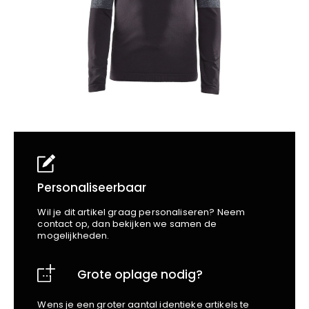
School
Business
Wellness
Kapper
Bata
Beechfield
Blakläder
Claude
Craft
CrossHatch
Designed To Work
Diadora
Dunlop
Edge Safety
Personaliseerbaar
Haix
Wil je dit artikel graag personaliseren? Neem
Harvest
contact op, dan bekijken we samen de
mogelijkheden.
Heckel
Honeywell
Grote oplage nodig?
Hydrowear
Jassz
Wens je een groter aantal identieke artikels te