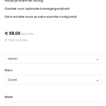
Houdt je warm en droog
YOKO
Elastiek voor optimale bewegingsvrijheid
Extra isolatie waar je extra warmte nodig hebt
€ 58,00
excl. btw
€ 70,18
incl. btw
Heren
Kleur
Zwart
Maat