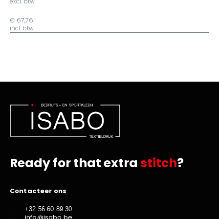
excl. btw
€ 67,76
incl. btw
Ready for that extra
stitch
?
Contacteer ons
+32 56 60 89 30
info@isabo.be