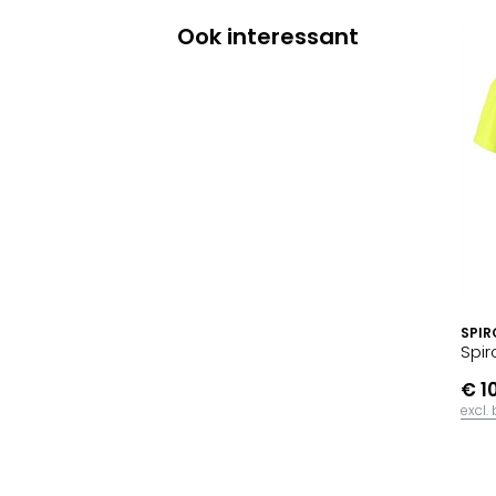
Ook interessant
SPIR
Spir
€ 1
excl.