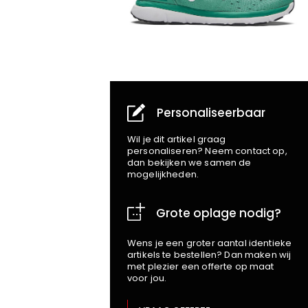
Personaliseerbaar
Wil je dit artikel graag
personaliseren? Neem contact op,
dan bekijken we samen de
mogelijkheden.
Grote oplage nodig?
Wens je een groter aantal identieke
artikels te bestellen? Dan maken wij
met plezier een offerte op maat
voor jou.