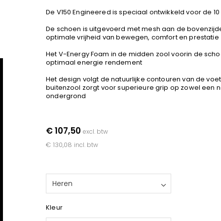
De V150 Engineered is speciaal ontwikkeld voor de 10
De schoen is uitgevoerd met mesh aan de bovenzijd
optimale vrijheid van bewegen, comfort en prestatie
Het V-Energy Foam in de midden zool voorin de scho
optimaal energie rendement
Het design volgt de natuurlijke contouren van de voe
buitenzool zorgt voor superieure grip op zowel een n
ondergrond
€ 107,50
excl. btw
€ 130,08
incl. btw
Heren
Kleur