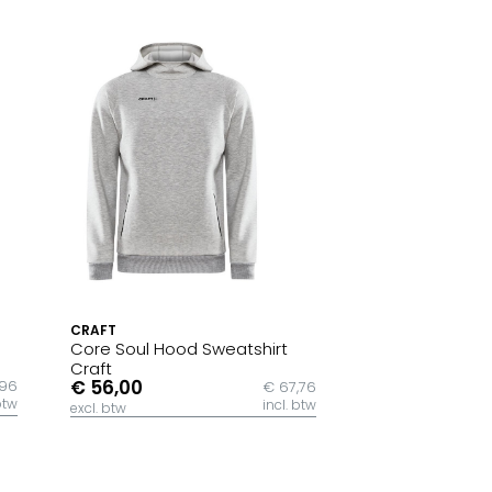
CRAFT
Core Soul Hood Sweatshirt
Craft
€ 56,00
,96
€ 67,76
btw
incl. btw
excl. btw