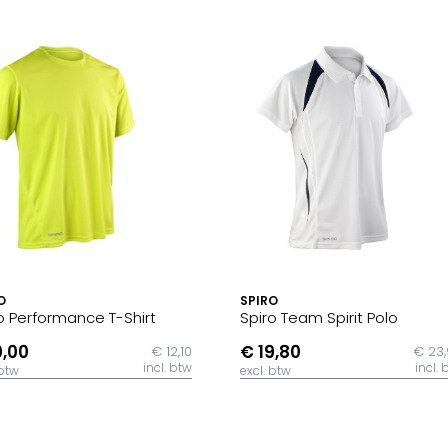
O
SPIRO
o Performance T-Shirt
Spiro Team Spirit Polo
0,00
€ 19,80
€ 12,10
€ 23
incl. btw
incl. 
 btw
excl. btw