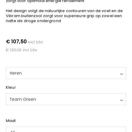
zorgt voor optimaal energie rendement
YOKO
Het design volgt de natuurlijke contouren van de voet en de
Vibram buitenzool zorgt voor superieure grip op zowel een
natte als droge ondergrond
€ 107,50
excl. btw
€ 130,08
incl. btw
Heren
Kleur
Team Green
Maat