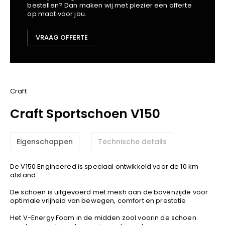
bestellen? Dan maken wij met plezier een offerte
Kariban
op maat voor jou.
Lemaitre
M-Safe
VRAAG OFFERTE
OXXA
Premier
Printer
ProAct
Craft
Projob
Craft Sportschoen V150
Promodoro
Result
Eigenschappen
Technische details
Safety Jogger
Shugon
De V150 Engineered is speciaal ontwikkeld voor de 10 km
Sioen
afstand
Spiro
De schoen is uitgevoerd met mesh aan de bovenzijde voor
optimale vrijheid van bewegen, comfort en prestatie
Stanley/Stella
TowelCity
Het V-Energy Foam in de midden zool voorin de schoen