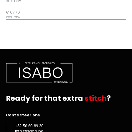
excl. btw
€ 67,76
incl. btw
Ready for that extra
stitch
?
Contacteer ons
+32 56 60 89 30
info@isabo.be