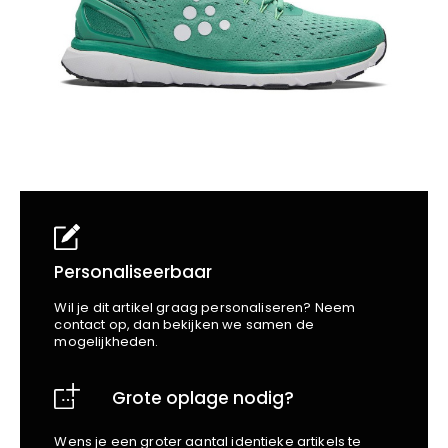
School
Business
Wellness
Kapper
Bata
Beechfield
Blakläder
Claude
Craft
CrossHatch
Designed To Work
Diadora
Dunlop
Edge Safety
Personaliseerbaar
Haix
Wil je dit artikel graag personaliseren? Neem
Harvest
contact op, dan bekijken we samen de
mogelijkheden.
Heckel
Honeywell
Grote oplage nodig?
Hydrowear
Jassz
Wens je een groter aantal identieke artikels te