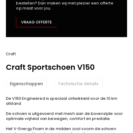
bestellen? Dan maken wij met plezier een offerte
Kariban
op maat voor jou.
Lemaitre
M-Safe
VRAAG OFFERTE
OXXA
Premier
Printer
ProAct
Craft
Projob
Craft Sportschoen V150
Promodoro
Result
Eigenschappen
Technische details
Safety Jogger
Shugon
De V150 Engineered is speciaal ontwikkeld voor de 10 km
Sioen
afstand
Spiro
De schoen is uitgevoerd met mesh aan de bovenzijde voor
optimale vrijheid van bewegen, comfort en prestatie
Stanley/Stella
TowelCity
Het V-Energy Foam in de midden zool voorin de schoen