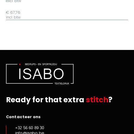
excl. btw
€ 67,76
incl. btw
Ready for that extra
stitch
?
Contacteer ons
+32 56 60 89 30
info@isabo.be