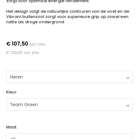
zorgt voor optimaal energie rendement
YOKO
Het design volgt de natuurlijke contouren van de voet en de
Vibram buitenzool zorgt voor superieure grip op zowel een
natte als droge ondergrond
€ 107,50
excl. btw
€ 130,08
incl. btw
Heren
Kleur
Team Green
Maat