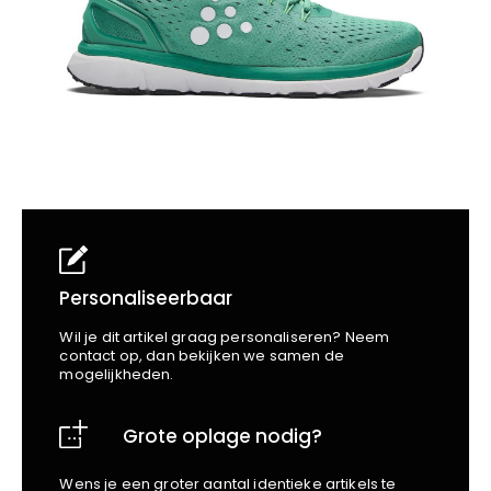
School
Business
Wellness
Kapper
Bata
Beechfield
Blakläder
Claude
Craft
CrossHatch
Designed To Work
Diadora
Dunlop
Edge Safety
Personaliseerbaar
Haix
Wil je dit artikel graag personaliseren? Neem
Harvest
contact op, dan bekijken we samen de
mogelijkheden.
Heckel
Honeywell
Grote oplage nodig?
Hydrowear
Jassz
Wens je een groter aantal identieke artikels te