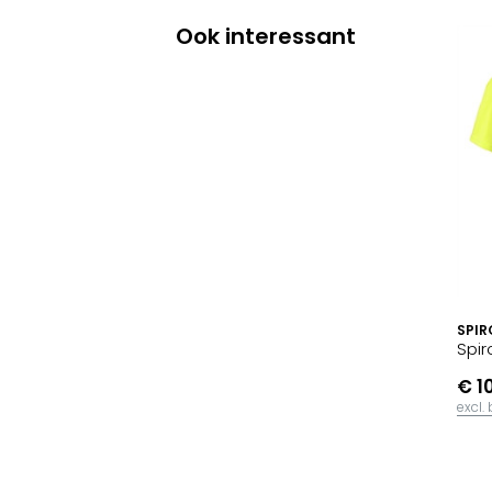
Ook interessant
SPIR
Spir
€ 1
excl.