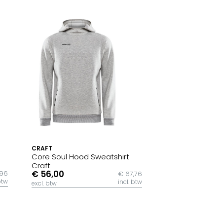
CRAFT
Core Soul Hood Sweatshirt
Craft
€ 56,00
,96
€ 67,76
btw
incl. btw
excl. btw