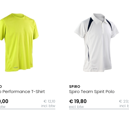
O
SPIRO
o Performance T-Shirt
Spiro Team Spirit Polo
0,00
€ 19,80
€ 12,10
€ 23
incl. btw
incl. 
 btw
excl. btw