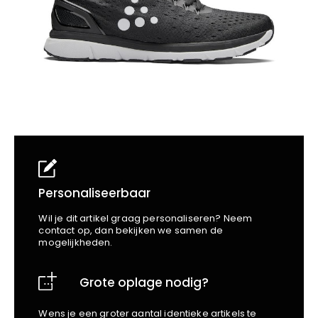
School
Business
Wellness
Kapper
Bata
Beechfield
Blakläder
Claude
Craft
CrossHatch
Designed To Work
Diadora
Dunlop
Edge Safety
Personaliseerbaar
Haix
Wil je dit artikel graag personaliseren? Neem
Harvest
contact op, dan bekijken we samen de
mogelijkheden.
Heckel
Honeywell
Grote oplage nodig?
Hydrowear
Jassz
Wens je een groter aantal identieke artikels te