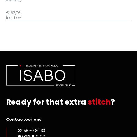
excl. btw
€ 67,76
incl. btw
Ready for that extra
stitch
?
Contacteer ons
+32 56 60 89 30
info@isabo.be