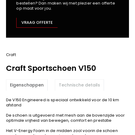
bestellen? Dan maken wij met plezier een offerte
Kariban
op maat voor jou.
Lemaitre
M-Safe
VRAAG OFFERTE
OXXA
Premier
Printer
ProAct
Craft
Projob
Craft Sportschoen V150
Promodoro
Result
Eigenschappen
Technische details
Safety Jogger
Shugon
De V150 Engineered is speciaal ontwikkeld voor de 10 km
Sioen
afstand
Spiro
De schoen is uitgevoerd met mesh aan de bovenzijde voor
optimale vrijheid van bewegen, comfort en prestatie
Stanley/Stella
TowelCity
Het V-Energy Foam in de midden zool voorin de schoen