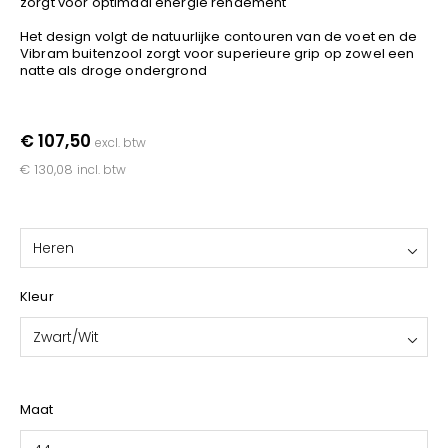
zorgt voor optimaal energie rendement
YOKO
Het design volgt de natuurlijke contouren van de voet en de
Vibram buitenzool zorgt voor superieure grip op zowel een
natte als droge ondergrond
€ 107,50
excl. btw
€ 130,08
incl. btw
Heren
Kleur
Zwart/Wit
Maat