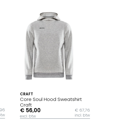
CRAFT
Core Soul Hood Sweatshirt
Craft
€ 56,00
,96
€ 67,76
btw
incl. btw
excl. btw