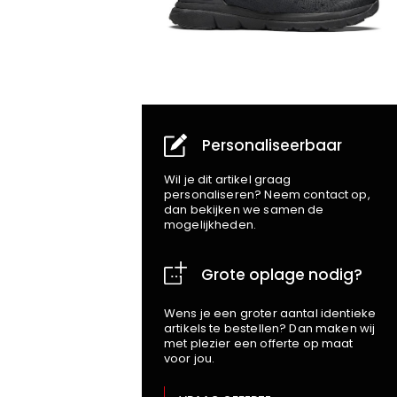
Personaliseerbaar
Wil je dit artikel graag
personaliseren? Neem contact op,
dan bekijken we samen de
mogelijkheden.
Grote oplage nodig?
Wens je een groter aantal identieke
artikels te bestellen? Dan maken wij
met plezier een offerte op maat
voor jou.