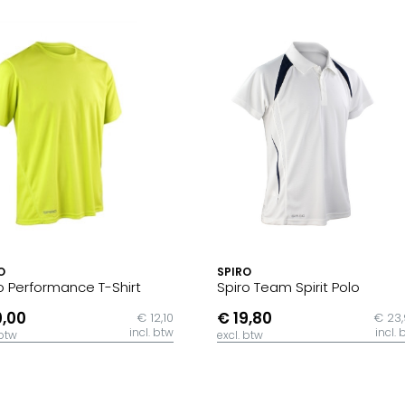
O
SPIRO
o Performance T-Shirt
Spiro Team Spirit Polo
0,00
€ 19,80
€ 12,10
€ 23
incl. btw
incl. 
 btw
excl. btw