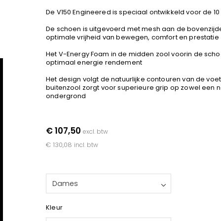
De V150 Engineered is speciaal ontwikkeld voor de 10
De schoen is uitgevoerd met mesh aan de bovenzijd
optimale vrijheid van bewegen, comfort en prestatie
Het V-Energy Foam in de midden zool voorin de scho
optimaal energie rendement
Het design volgt de natuurlijke contouren van de voe
buitenzool zorgt voor superieure grip op zowel een n
ondergrond
€ 107,50
excl. btw
€ 130,08
incl. btw
Dames
Kleur