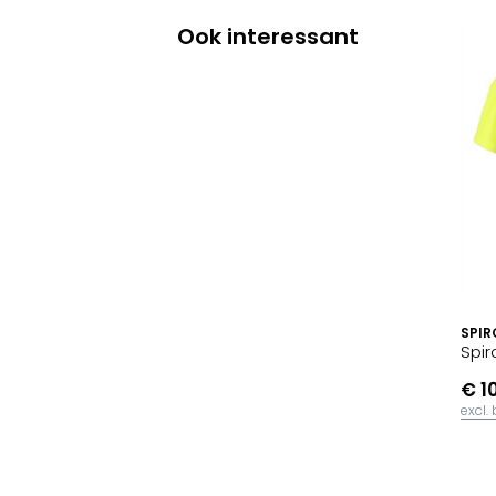
Ook interessant
SPIR
Spir
€ 1
excl.