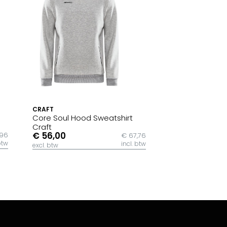
CRAFT
Core Soul Hood Sweatshirt
Craft
€ 56,00
,96
€ 67,76
btw
incl. btw
excl. btw