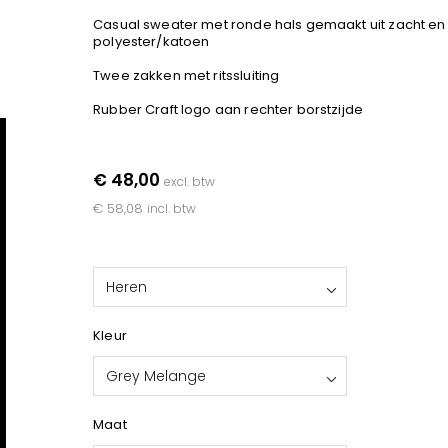
Casual sweater met ronde hals gemaakt uit zacht en
polyester/katoen
Twee zakken met ritssluiting
Rubber Craft logo aan rechter borstzijde
€ 48,00
excl. btw
€ 58,08
incl. btw
Heren
Kleur
Grey Melange
Maat