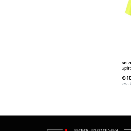
SPIR
Spir
€ 1
excl.