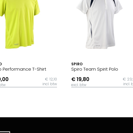
O
SPIRO
o Performance T-Shirt
Spiro Team Spirit Polo
0,00
€ 19,80
€ 12,10
€ 23
incl. btw
incl. 
 btw
excl. btw