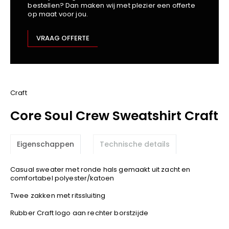
bestellen? Dan maken wij met plezier een offerte
Kariban
op maat voor jou.
Lemaitre
M-Safe
VRAAG OFFERTE
OXXA
Premier
Printer
ProAct
Craft
Projob
Core Soul Crew Sweatshirt Craft
Promodoro
Result
Eigenschappen
Technische details
Safety Jogger
Shugon
Casual sweater met ronde hals gemaakt uit zacht en
Sioen
comfortabel polyester/katoen
Spiro
Twee zakken met ritssluiting
Stanley/Stella
Rubber Craft logo aan rechter borstzijde
TowelCity