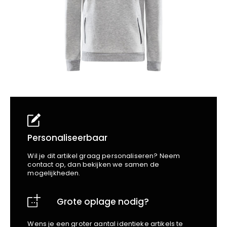
School
Business
Wellness
Kapper
Bata
Beechfield
Blakläder
Claude
Craft
CrossHatch
Designed To Work
Diadora
Dunlop
Edge Safety
Personaliseerbaar
Haix
Wil je dit artikel graag personaliseren? Neem
Harvest
contact op, dan bekijken we samen de
mogelijkheden.
Heckel
Honeywell
Grote oplage nodig?
Hydrowear
Jassz
Wens je een groter aantal identieke artikels te