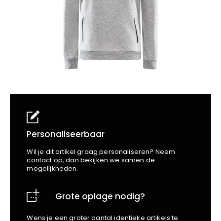
School
Business
Wellness
Kapper
Bata
Beechfield
Blakläder
Claude
Craft
CrossHatch
Designed To Work
Diadora
Dunlop
Edge Safety
Personaliseerbaar
Haix
Wil je dit artikel graag personaliseren? Neem
Harvest
contact op, dan bekijken we samen de
mogelijkheden.
Heckel
Honeywell
Grote oplage nodig?
Hydrowear
Jassz
Wens je een groter aantal identieke artikels te