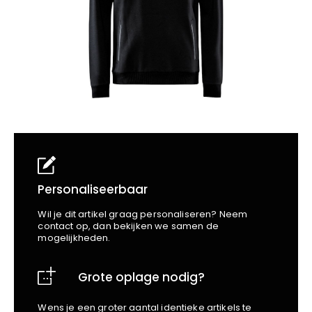
School
Business
Wellness
Kapper
Bata
Beechfield
Blakläder
Claude
Craft
CrossHatch
Designed To Work
Diadora
Dunlop
Edge Safety
Personaliseerbaar
Haix
Wil je dit artikel graag personaliseren? Neem
Harvest
contact op, dan bekijken we samen de
mogelijkheden.
Heckel
Honeywell
Grote oplage nodig?
Hydrowear
Jassz
Wens je een groter aantal identieke artikels te