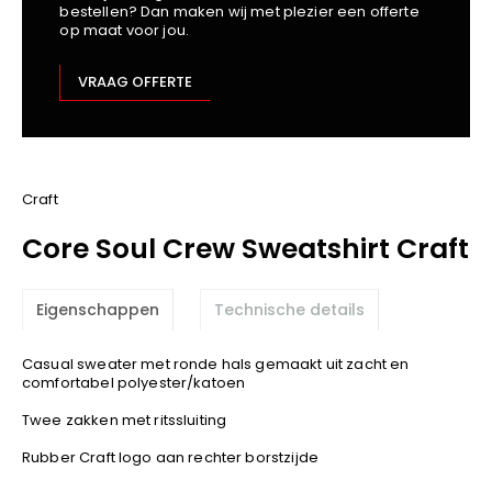
bestellen? Dan maken wij met plezier een offerte
Kariban
op maat voor jou.
Lemaitre
M-Safe
VRAAG OFFERTE
OXXA
Premier
Printer
ProAct
Craft
Projob
Core Soul Crew Sweatshirt Craft
Promodoro
Result
Eigenschappen
Technische details
Safety Jogger
Shugon
Casual sweater met ronde hals gemaakt uit zacht en
Sioen
comfortabel polyester/katoen
Spiro
Twee zakken met ritssluiting
Stanley/Stella
Rubber Craft logo aan rechter borstzijde
TowelCity