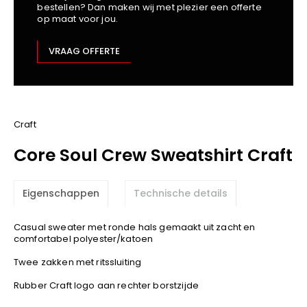
bestellen? Dan maken wij met plezier een offerte
Kariban
op maat voor jou.
Lemaitre
M-Safe
VRAAG OFFERTE
OXXA
Premier
Printer
ProAct
Craft
Projob
Core Soul Crew Sweatshirt Craft
Promodoro
Result
Eigenschappen
Technische details
Safety Jogger
Shugon
Casual sweater met ronde hals gemaakt uit zacht en
Sioen
comfortabel polyester/katoen
Spiro
Twee zakken met ritssluiting
Stanley/Stella
Rubber Craft logo aan rechter borstzijde
TowelCity