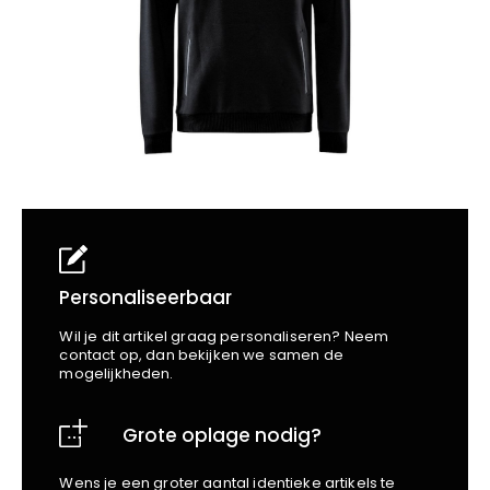
School
Business
Wellness
Kapper
Bata
Beechfield
Blakläder
Claude
Craft
CrossHatch
Designed To Work
Diadora
Dunlop
Edge Safety
Personaliseerbaar
Haix
Wil je dit artikel graag personaliseren? Neem
Harvest
contact op, dan bekijken we samen de
mogelijkheden.
Heckel
Honeywell
Grote oplage nodig?
Hydrowear
Jassz
Wens je een groter aantal identieke artikels te