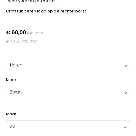
Twee voorzakken met rits
YOKO
Craft rubberen logo op de rechterborst
€ 60,00
excl. btw
€ 72,60
incl. btw
Heren
Kleur
Zwart
Maat
XS