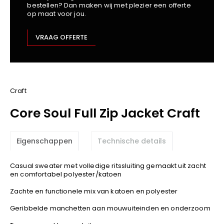
bestellen? Dan maken wij met plezier een offerte
Kariban
op maat voor jou.
Lemaitre
M-Safe
VRAAG OFFERTE
OXXA
Premier
Printer
ProAct
Craft
Projob
Core Soul Full Zip Jacket Craft
Promodoro
Result
Eigenschappen
Technische details
Safety Jogger
Shugon
Casual sweater met volledige ritssluiting gemaakt uit zacht
Sioen
en comfortabel polyester/katoen
Spiro
Zachte en functionele mix van katoen en polyester
Stanley/Stella
Geribbelde manchetten aan mouwuiteinden en onderzoom
TowelCity