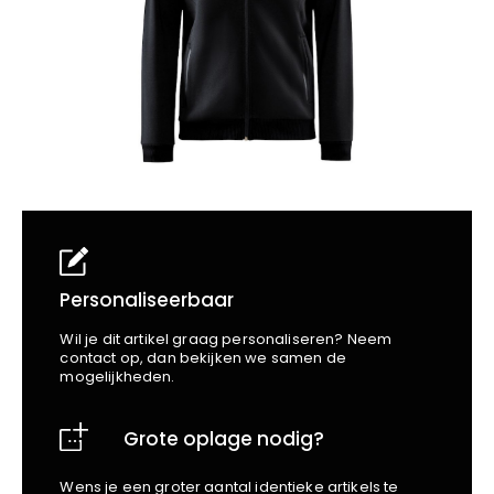
School
Business
Wellness
Kapper
Bata
Beechfield
Blakläder
Claude
Craft
CrossHatch
Designed To Work
Diadora
Dunlop
Edge Safety
Personaliseerbaar
Haix
Wil je dit artikel graag personaliseren? Neem
Harvest
contact op, dan bekijken we samen de
mogelijkheden.
Heckel
Honeywell
Grote oplage nodig?
Hydrowear
Jassz
Wens je een groter aantal identieke artikels te