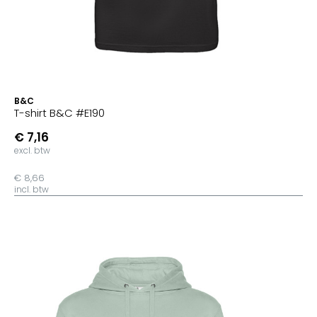
B&C
T-shirt B&C #E190
€ 7,16
excl. btw
€ 8,66
incl. btw