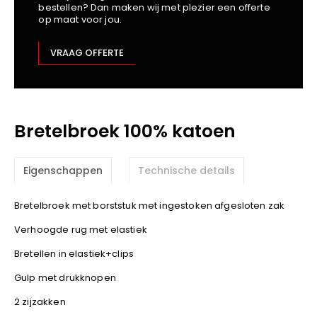
bestellen? Dan maken wij met plezier een offerte
Kariban
op maat voor jou.
Lemaitre
M-Safe
VRAAG OFFERTE
OXXA
Premier
Printer
Bretelbroek 100% katoen
ProAct
Projob
Promodoro
Eigenschappen
Technische details
Result
Safety Jogger
Bretelbroek met borststuk met ingestoken afgesloten zak
Shugon
Verhoogde rug met elastiek
Sioen
Bretellen in elastiek+clips
Spiro
Gulp met drukknopen
Stanley/Stella
2 zijzakken
TowelCity