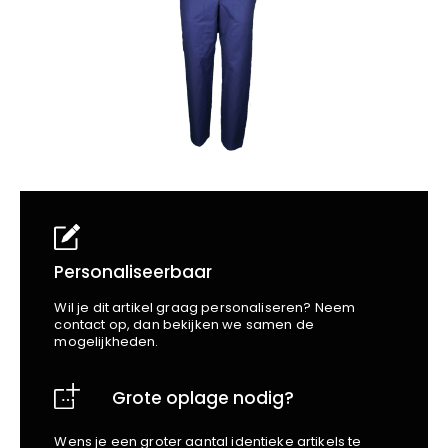
School
Business
Wellness
Kapper
Bata
Beechfield
Blakläder
Claude
Craft
CrossHatch
Designed To Work
Diadora
Dunlop
Edge Safety
Personaliseerbaar
Haix
Wil je dit artikel graag personaliseren? Neem
Harvest
contact op, dan bekijken we samen de
mogelijkheden.
Heckel
Honeywell
Grote oplage nodig?
Hydrowear
Jassz
Wens je een groter aantal identieke artikels te