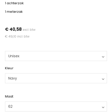
YOKO
1 achterzak
1 meterzak
€ 40,58
excl. btw
€ 49,10
incl. btw
Unisex
Kleur
Navy
Maat
62