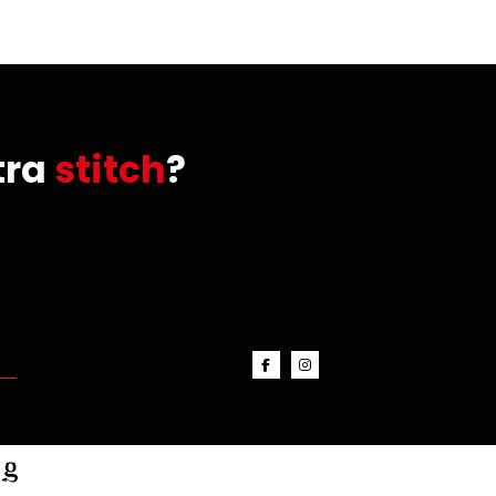
tra
stitch
?