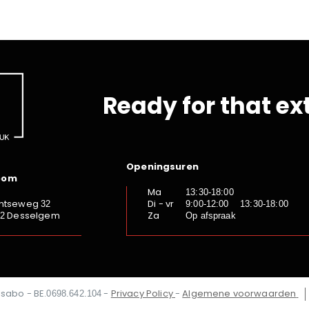
Ready for that ex
Openingsuren
oom
Ma
13:30-18:00
ntseweg
Di - vr
32
9:00-12:00 13:30-18:00
Desselgem
Za
92
Op afspraak
Isabo - BE.
-
Privacy Policy
-
Algemene voorwaarden
0698.642.104