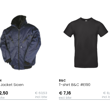
N
B&C
t Jacket Sioen
T-shirt B&C #E190
2,50
€ 7,16
€ 63,53
€ 8
incl. btw
incl. 
 btw
excl. btw