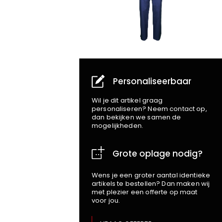
Personaliseerbaar
Wil je dit artikel graag
personaliseren? Neem contact op,
dan bekijken we samen de
mogelijkheden.
Grote oplage nodig?
Wens je een groter aantal identieke
artikels te bestellen? Dan maken wij
met plezier een offerte op maat
voor jou.