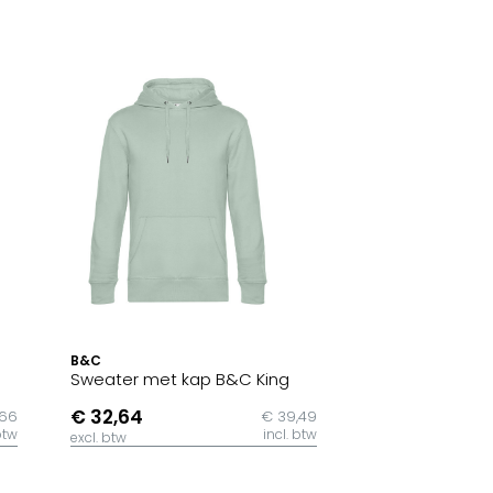
B&C
Sweater met kap B&C King
€ 32,64
,66
€ 39,49
btw
incl. btw
excl. btw