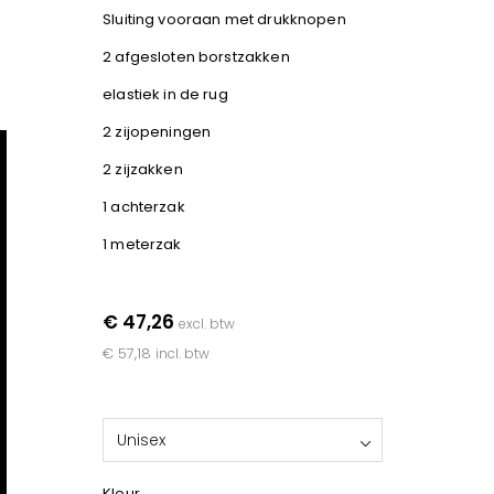
Sluiting vooraan met drukknopen
2 afgesloten borstzakken
elastiek in de rug
2 zijopeningen
2 zijzakken
1 achterzak
1 meterzak
€ 47,26
excl. btw
€ 57,18
incl. btw
Unisex
Kleur