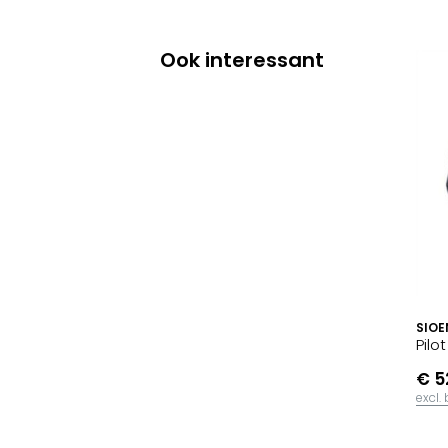
Ook interessant
SIOE
Pilo
€ 5
excl.