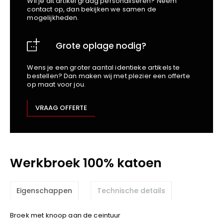
Wil je dit artikel graag personaliseren? Neem
School
Business
Wellness
Kapper
contact op, dan bekijken we samen de
Bata
mogelijkheden.
Beechfield
Blakläder
Grote oplage nodig?
Claude
Craft
Wens je een groter aantal identieke artikels te
bestellen? Dan maken wij met plezier een offerte
CrossHatch
op maat voor jou.
Designed To Work
Diadora
VRAAG OFFERTE
Dunlop
Edge Safety
Haix
Werkbroek 100% katoen
Harvest
Heckel
Honeywell
Eigenschappen
Technische details
Hydrowear
Broek met knoop aan de ceintuur
Jassz