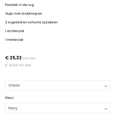
Kariban
Elastiek in de rug
Lemaitre
Gulp met drukknopen
M-Safe
2 ingestoken schuine zijzakken
OXXA
1 achterzak
Premier
Printer
1 meterzak
ProAct
Projob
€ 25,32
excl. btw
Promodoro
€ 30,64
incl. btw
Result
Safety Jogger
Shugon
Unisex
Sioen
Spiro
Kleur
Stanley/Stella
Navy
TowelCity