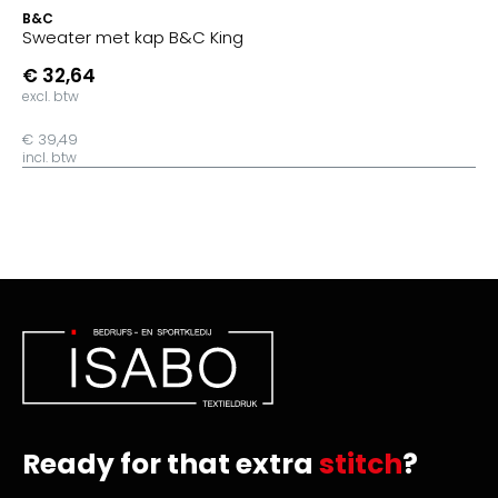
B&C
Sweater met kap B&C King
€ 32,64
excl. btw
€ 39,49
incl. btw
Ready for that extra
stitch
?