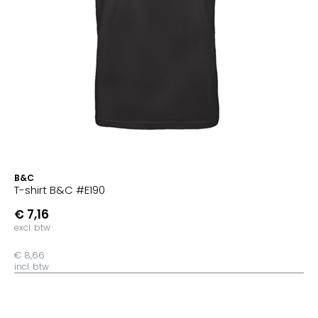
B&C
T-shirt B&C #E190
€ 7,16
excl. btw
€ 8,66
incl. btw