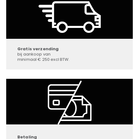
Gratis verzending
bij aankoop van
minimaal € 250 excl BTW.
Betaling