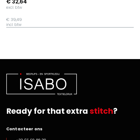
€ 32,64
excl. btw
€ 39,49
incl. btw
Ready for that extra
stitch
?
Contacteer ons