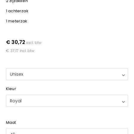
2 zijzakken
YOKO
1 achterzak
1 meterzak
€ 30,72
excl. btw
€ 37,17
incl. btw
Unisex
Kleur
Royal
Maat