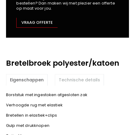
bestellen? Dan maken wij met plezier een offerte
Kariban
op maat voor jou.
Lemaitre
M-Safe
VRAAG OFFERTE
OXXA
Premier
Printer
ProAct
Bretelbroek polyester/katoen
Projob
Promodoro
Result
Eigenschappen
Technische details
Safety Jogger
Borststuk met ingestoken afgesloten zak
Shugon
Sioen
Verhoogde rug met elastiek
Spiro
Bretellen in elastiek+clips
Stanley/Stella
Gulp met drukknopen
TowelCity