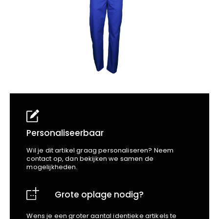
School
Business
Wellness
Kapper
Bata
Beechfield
Blakläder
Claude
Craft
CrossHatch
Designed To Work
Diadora
Dunlop
Edge Safety
Personaliseerbaar
Haix
Wil je dit artikel graag personaliseren? Neem
Harvest
contact op, dan bekijken we samen de
mogelijkheden.
Heckel
Honeywell
Grote oplage nodig?
Hydrowear
Jassz
Wens je een groter aantal identieke artikels te