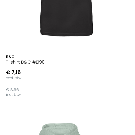
B&C
T-shirt B&C #E190
€ 7,16
excl. btw
€ 8,66
incl. btw