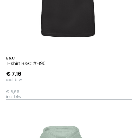
B&C
T-shirt B&C #E190
€ 7,16
excl. btw
€ 8,66
incl. btw