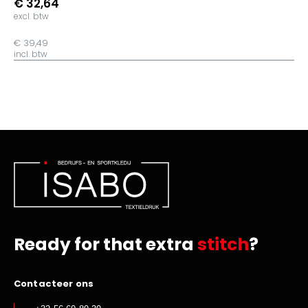
€ 32,64
excl. btw
€ 39,49
incl. btw
Ready for that extra
stitch
?
Contacteer ons