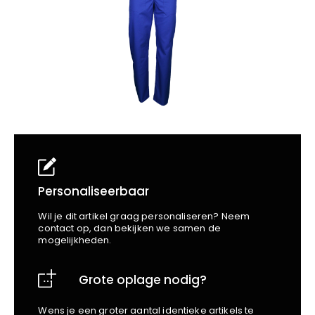
School
Business
Wellness
Kapper
Bata
Beechfield
Blakläder
Claude
Craft
CrossHatch
Designed To Work
Diadora
Dunlop
Edge Safety
Personaliseerbaar
Haix
Wil je dit artikel graag personaliseren? Neem
Harvest
contact op, dan bekijken we samen de
mogelijkheden.
Heckel
Honeywell
Grote oplage nodig?
Hydrowear
Jassz
Wens je een groter aantal identieke artikels te