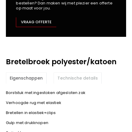
bestellen? Dan maken wij met plezier een offerte
Kariban
op maat voor jou.
Lemaitre
M-Safe
VRAAG OFFERTE
OXXA
Premier
Printer
ProAct
Bretelbroek polyester/katoen
Projob
Promodoro
Result
Eigenschappen
Technische details
Safety Jogger
Borststuk met ingestoken afgesloten zak
Shugon
Sioen
Verhoogde rug met elastiek
Spiro
Bretellen in elastiek+clips
Stanley/Stella
Gulp met drukknopen
TowelCity