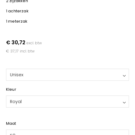
2 zijzakken
YOKO
1 achterzak
1 meterzak
€ 30,72
excl. btw
€ 37,17
incl. btw
Unisex
Kleur
Royal
Maat