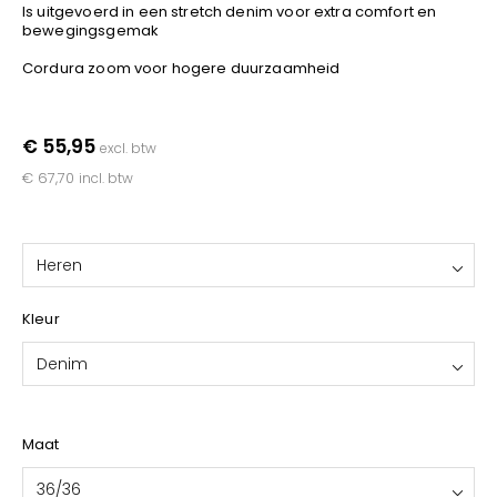
YOKO
Is uitgevoerd in een stretch denim voor extra comfort en
bewegingsgemak
Cordura zoom voor hogere duurzaamheid
€ 55,95
excl. btw
€ 67,70
incl. btw
Heren
Kleur
Denim
Maat
36/36