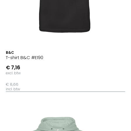
B&C
T-shirt B&C #E190
€ 7,16
excl. btw
€ 8,66
incl. btw