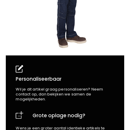
School
Business
Wellness
Kapper
Bata
Beechfield
Blakläder
Claude
Craft
CrossHatch
Designed To Work
Diadora
Dunlop
Edge Safety
Personaliseerbaar
Haix
Wil je dit artikel graag personaliseren? Neem
Harvest
contact op, dan bekijken we samen de
mogelijkheden.
Heckel
Honeywell
Grote oplage nodig?
Hydrowear
Jassz
Wens je een groter aantal identieke artikels te