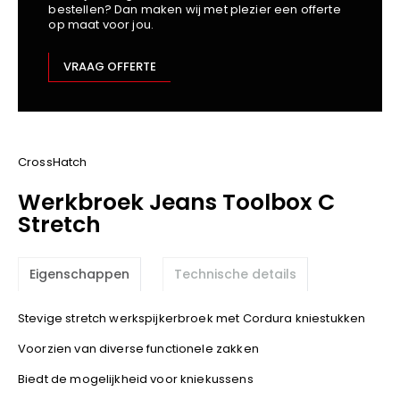
bestellen? Dan maken wij met plezier een offerte
Kariban
op maat voor jou.
Lemaitre
M-Safe
VRAAG OFFERTE
OXXA
Premier
Printer
ProAct
CrossHatch
Projob
Werkbroek Jeans Toolbox C
Promodoro
Stretch
Result
Safety Jogger
Eigenschappen
Technische details
Shugon
Sioen
Stevige stretch werkspijkerbroek met Cordura kniestukken
Spiro
Voorzien van diverse functionele zakken
Stanley/Stella
Biedt de mogelijkheid voor kniekussens
TowelCity