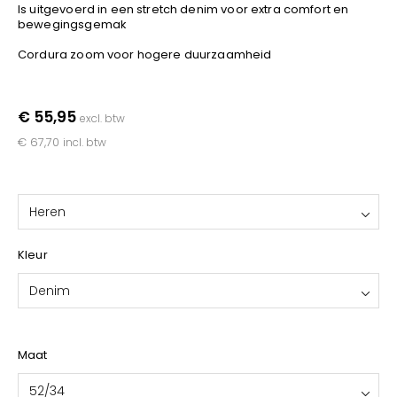
YOKO
Is uitgevoerd in een stretch denim voor extra comfort en
bewegingsgemak
Cordura zoom voor hogere duurzaamheid
€ 55,95
excl. btw
€ 67,70
incl. btw
Heren
Kleur
Denim
Maat
52/34