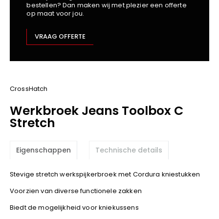
bestellen? Dan maken wij met plezier een offerte
Kariban
op maat voor jou.
Lemaitre
M-Safe
VRAAG OFFERTE
OXXA
Premier
Printer
ProAct
CrossHatch
Projob
Werkbroek Jeans Toolbox C
Promodoro
Stretch
Result
Safety Jogger
Eigenschappen
Technische details
Shugon
Sioen
Stevige stretch werkspijkerbroek met Cordura kniestukken
Spiro
Voorzien van diverse functionele zakken
Stanley/Stella
Biedt de mogelijkheid voor kniekussens
TowelCity