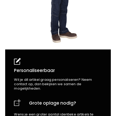
School
Business
Wellness
Kapper
Bata
Beechfield
Blakläder
Claude
Craft
CrossHatch
Designed To Work
Diadora
Dunlop
Edge Safety
Personaliseerbaar
Haix
Wil je dit artikel graag personaliseren? Neem
Harvest
contact op, dan bekijken we samen de
mogelijkheden.
Heckel
Honeywell
Grote oplage nodig?
Hydrowear
Jassz
Wens je een groter aantal identieke artikels te