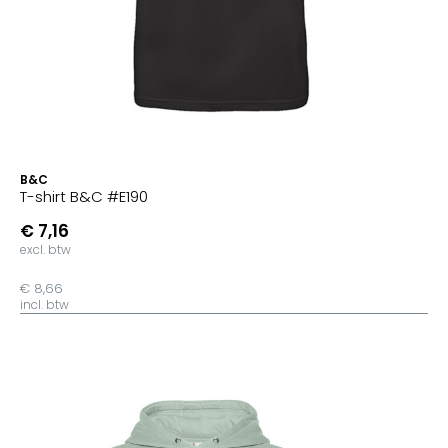
B&C
T-shirt B&C #E190
€ 7,16
excl. btw
€ 8,66
incl. btw