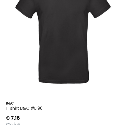
B&C
T-shirt B&C #E190
€ 7,16
excl. btw