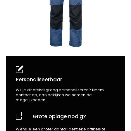
School
Business
Wellness
Kapper
Bata
Beechfield
Blakläder
Claude
Craft
CrossHatch
Designed To Work
Diadora
Dunlop
Edge Safety
Personaliseerbaar
Haix
Wil je dit artikel graag personaliseren? Neem
Harvest
contact op, dan bekijken we samen de
mogelijkheden.
Heckel
Honeywell
Grote oplage nodig?
Hydrowear
Jassz
Wens je een groter aantal identieke artikels te