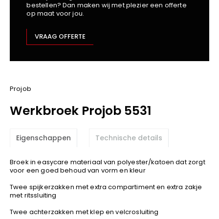
bestellen? Dan maken wij met plezier een offerte
Kariban
op maat voor jou.
Lemaitre
M-Safe
VRAAG OFFERTE
OXXA
Premier
Printer
ProAct
Projob
Projob
Werkbroek Projob 5531
Promodoro
Result
Eigenschappen
Technische details
Safety Jogger
Shugon
Broek in easycare materiaal van polyester/katoen dat zorgt
Sioen
voor een goed behoud van vorm en kleur
Spiro
Twee spijkerzakken met extra compartiment en extra zakje
met ritssluiting
Stanley/Stella
TowelCity
Twee achterzakken met klep en velcrosluiting