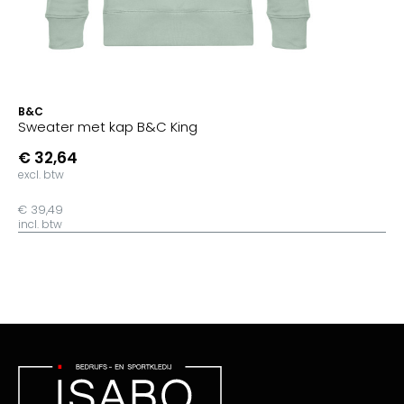
B&C
Sweater met kap B&C King
€ 32,64
excl. btw
€ 39,49
incl. btw