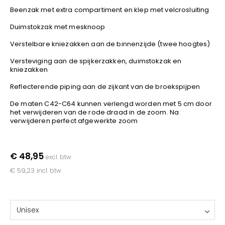
YOKO
Beenzak met extra compartiment en klep met velcrosluiting
Duimstokzak met mesknoop
Verstelbare kniezakken aan de binnenzijde (twee hoogtes)
Versteviging aan de spijkerzakken, duimstokzak en
kniezakken
Reflecterende piping aan de zijkant van de broekspijpen
De maten C42-C64 kunnen verlengd worden met 5 cm door
het verwijderen van de rode draad in de zoom. Na
verwijderen perfect afgewerkte zoom
€ 48,95
excl. btw
€ 59,23
incl. btw
Unisex