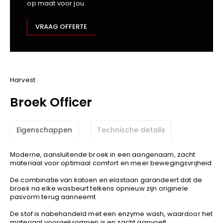
op maat voor jou.
Kariban
Lemaitre
VRAAG OFFERTE
M-Safe
OXXA
Premier
Printer
Harvest
ProAct
Broek Officer
Projob
Promodoro
Eigenschappen
Technische details
Result
Safety Jogger
Moderne, aansluitende broek in een aangenaam, zacht
Shugon
materiaal voor optimaal comfort en meer bewegingsvrijheid
Sioen
De combinatie van katoen en elastaan garandeert dat de
Spiro
broek na elke wasbeurt telkens opnieuw zijn originele
pasvorm terug aanneemt
Stanley/Stella
TowelCity
De stof is nabehandeld met een enzyme wash, waardoor het
materiaal voorgekrompen is en zacht aanvoelt