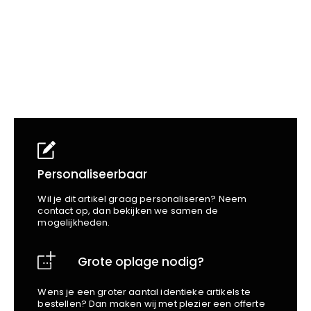
School
Business
Wellness
Kapper
Bata
Beechfield
Blakläder
Claude
Craft
CrossHatch
Designed To Work
Diadora
Dunlop
Personaliseerbaar
Edge Safety
Wil je dit artikel graag personaliseren? Neem
Haix
contact op, dan bekijken we samen de
mogelijkheden.
Harvest
Heckel
Grote oplage nodig?
Honeywell
Hydrowear
Wens je een groter aantal identieke artikels te
Jassz
bestellen? Dan maken wij met plezier een offerte