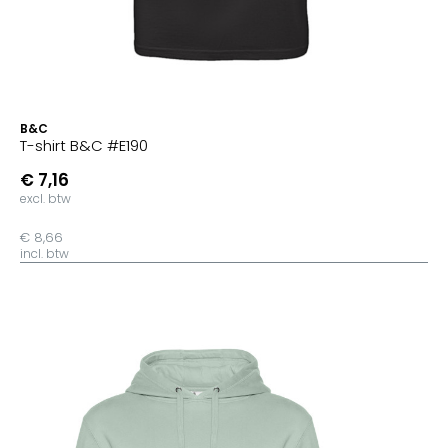
B&C
T-shirt B&C #E190
€ 7,16
excl. btw
€ 8,66
incl. btw