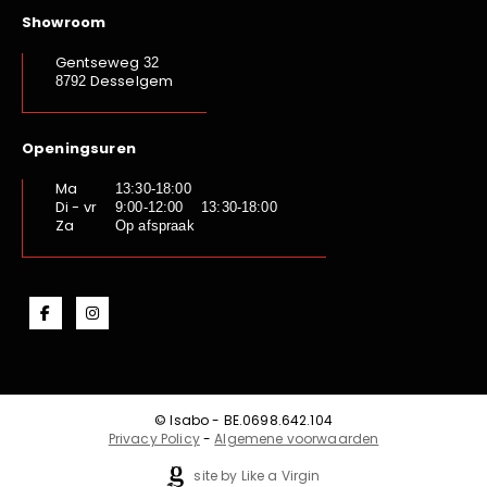
Showroom
Gentseweg
32
Desselgem
8792
Openingsuren
Ma
13:30-18:00
Di - vr
9:00-12:00 13:30-18:00
Za
Op afspraak
© Isabo - BE.0698.642.104
Privacy Policy
-
Algemene voorwaarden
site by Like a Virgin