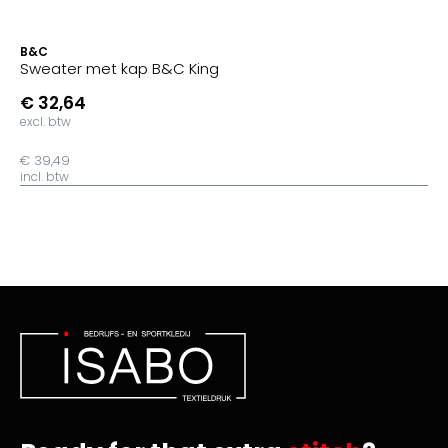
B&C
Sweater met kap B&C King
€ 32,64
excl. btw
€ 39,49
incl. btw