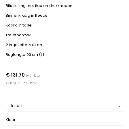
YOKO
Ritssluiting met flap en drukknopen
Binnenkraag in fleece
Koord in taille
1 telefoonzak
2 ingezette zakken
Ruglengte 90 cm (L)
€ 131,70
excl. btw
€ 159,36
incl. btw
Unisex
Kleur