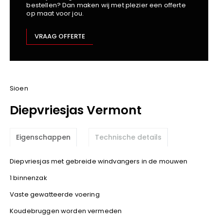
bestellen? Dan maken wij met plezier een offerte
Kariban
op maat voor jou.
Lemaitre
M-Safe
VRAAG OFFERTE
OXXA
Premier
Printer
ProAct
Sioen
Projob
Diepvriesjas Vermont
Promodoro
Result
Eigenschappen
Technische details
Safety Jogger
Shugon
Diepvriesjas met gebreide windvangers in de mouwen
Sioen
1 binnenzak
Spiro
Vaste gewatteerde voering
Stanley/Stella
TowelCity
Koudebruggen worden vermeden