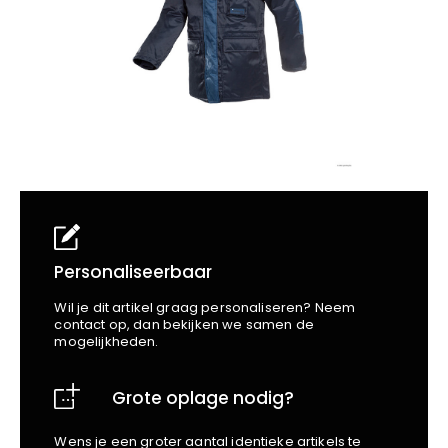
School
Business
Wellness
Kapper
Bata
Beechfield
Blakläder
Claude
Craft
CrossHatch
Designed To Work
Diadora
Dunlop
Edge Safety
Personaliseerbaar
Haix
Wil je dit artikel graag personaliseren? Neem
Harvest
contact op, dan bekijken we samen de
mogelijkheden.
Heckel
Honeywell
Grote oplage nodig?
Hydrowear
Jassz
Wens je een groter aantal identieke artikels te