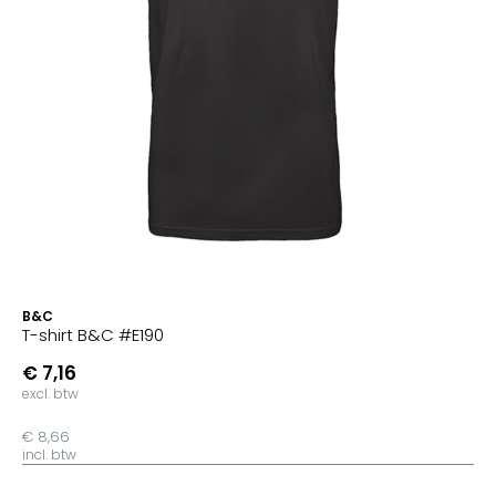
B&C
T-shirt B&C #E190
€ 7,16
excl. btw
€ 8,66
incl. btw