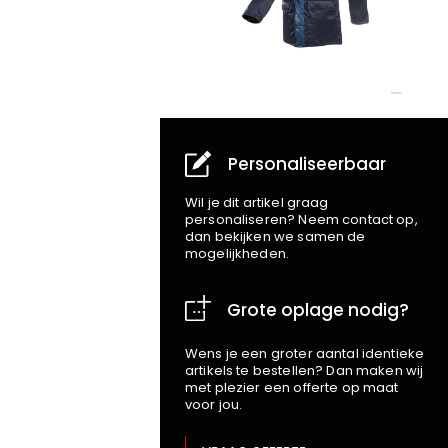
Personaliseerbaar
Wil je dit artikel graag
personaliseren? Neem contact op,
dan bekijken we samen de
mogelijkheden.
Grote oplage nodig?
Wens je een groter aantal identieke
artikels te bestellen? Dan maken wij
met plezier een offerte op maat
voor jou.