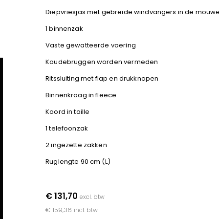
Diepvriesjas met gebreide windvangers in de mouw
1 binnenzak
Vaste gewatteerde voering
Koudebruggen worden vermeden
Ritssluiting met flap en drukknopen
Binnenkraag in fleece
Koord in taille
1 telefoonzak
2 ingezette zakken
Ruglengte 90 cm (L)
€ 131,70
excl. btw
€ 159,36
incl. btw