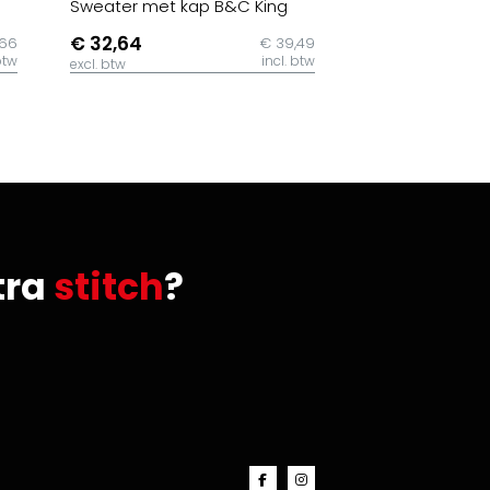
Sweater met kap B&C King
€ 32,64
,66
€ 39,49
btw
incl. btw
excl. btw
tra
stitch
?