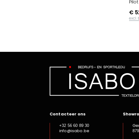
Pilo
€ 5
excl.
Contacteer ons
Showr
Ge
+32 56 60 89 30
info@isabo.be
87