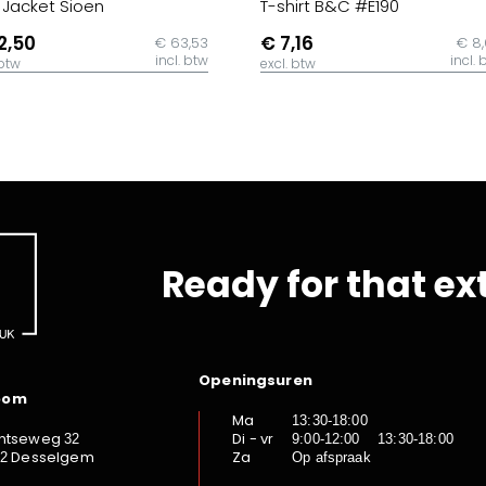
t Jacket Sioen
T-shirt B&C #E190
2,50
€ 7,16
€ 63,53
€ 8
incl. btw
incl. 
 btw
excl. btw
Ready for that ex
Openingsuren
oom
Ma
13:30-18:00
ntseweg
Di - vr
32
9:00-12:00 13:30-18:00
Desselgem
Za
92
Op afspraak