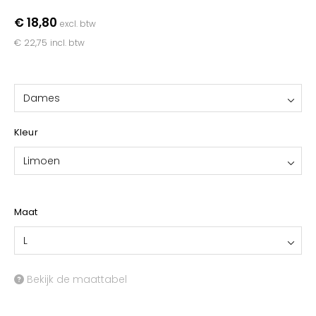
YOKO
€ 18,80
excl. btw
€ 22,75
incl. btw
Dames
Kleur
Limoen
Maat
L
Bekijk de maattabel