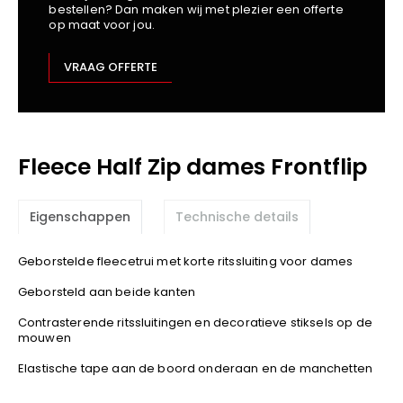
bestellen? Dan maken wij met plezier een offerte
Kariban
op maat voor jou.
Lemaitre
M-Safe
VRAAG OFFERTE
OXXA
Premier
Printer
Fleece Half Zip dames Frontflip
ProAct
Projob
Promodoro
Eigenschappen
Technische details
Result
Safety Jogger
Geborstelde fleecetrui met korte ritssluiting voor dames
Shugon
Geborsteld aan beide kanten
Sioen
Contrasterende ritssluitingen en decoratieve stiksels op de
Spiro
mouwen
Stanley/Stella
Elastische tape aan de boord onderaan en de manchetten
TowelCity