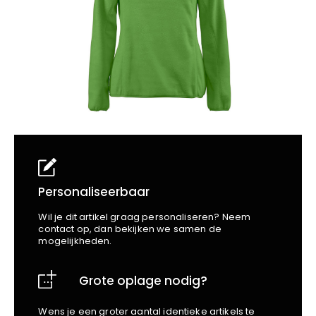
School
Business
Wellness
Kapper
Bata
Beechfield
Blakläder
Claude
Craft
CrossHatch
Designed To Work
Diadora
Dunlop
Edge Safety
Personaliseerbaar
Haix
Wil je dit artikel graag personaliseren? Neem
Harvest
contact op, dan bekijken we samen de
mogelijkheden.
Heckel
Honeywell
Grote oplage nodig?
Hydrowear
Jassz
Wens je een groter aantal identieke artikels te