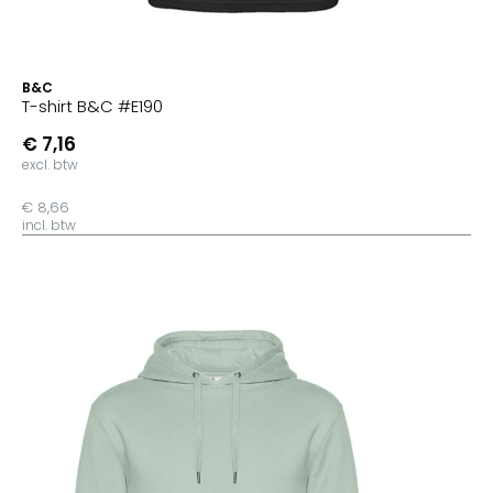
B&C
T-shirt B&C #E190
€ 7,16
excl. btw
€ 8,66
incl. btw