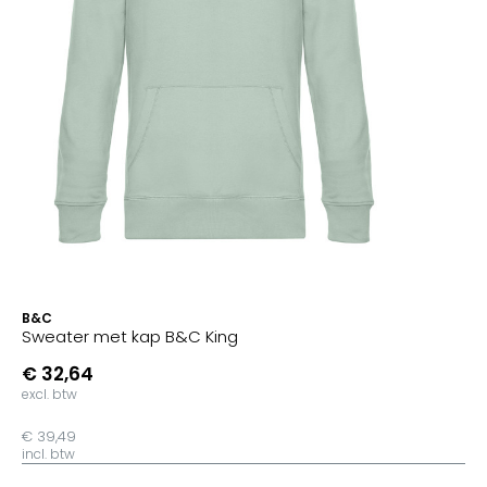
B&C
Sweater met kap B&C King
€ 32,64
excl. btw
€ 39,49
incl. btw