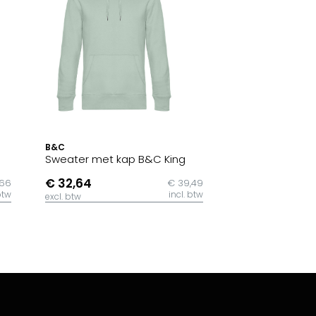
B&C
Sweater met kap B&C King
€ 32,64
,66
€ 39,49
btw
incl. btw
excl. btw