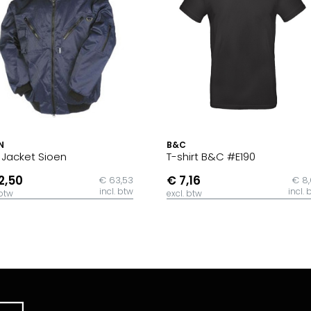
N
B&C
t Jacket Sioen
T-shirt B&C #E190
2,50
€ 7,16
€ 63,53
€ 8
incl. btw
incl. 
 btw
excl. btw