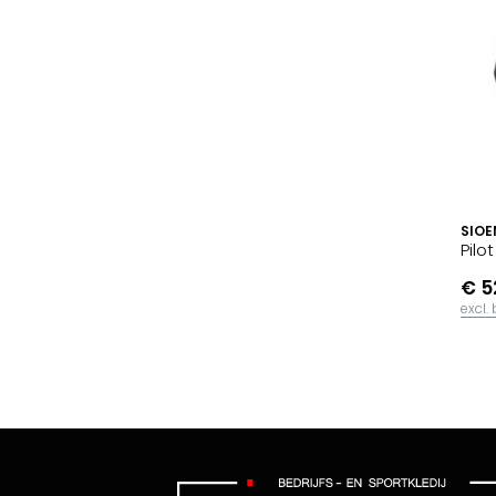
SIOE
Pilo
€ 5
excl.