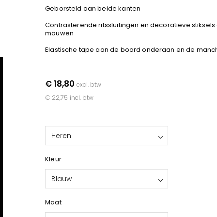
Geborsteld aan beide kanten
Contrasterende ritssluitingen en decoratieve stiksels
mouwen
Elastische tape aan de boord onderaan en de manc
€ 18,80
excl. btw
€ 22,75
incl. btw
Heren
Kleur
Blauw
Maat